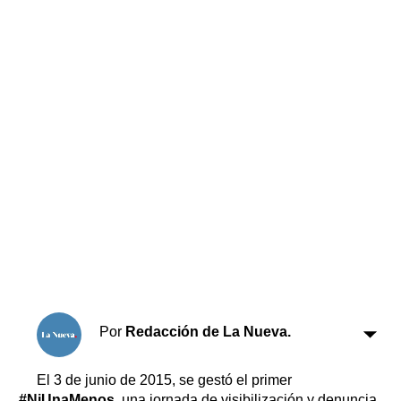
Horóscopo
Suplementos
Farmacias
Servicios
Transportes
Loterías
Datos Útiles
Fúnebres
Edictos
Teléfonos de urgencia
Por
Redacción de La Nueva.
El 3 de junio de 2015, se gestó el primer
#NiUnaMenos
, una jornada de visibilización y denuncia,