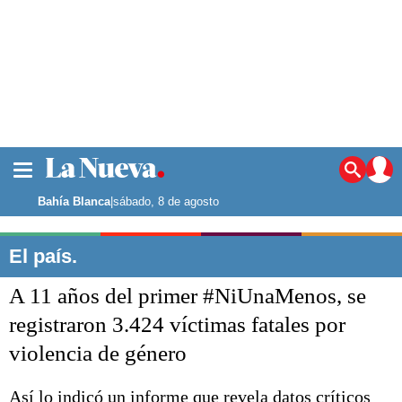
La ciudad
Noticias
Bahía Blanca
|
sábado, 8 de agosto
Punta Alta
La región
El país.
El país
A 11 años del primer #NiUnaMenos, se
El mundo
Seguridad
registraron 3.424 víctimas fatales por
Opinión
violencia de género
Escenario Olímpico
Deportes
Liga del Sur
Así lo indicó un informe que revela datos críticos