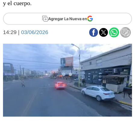
y el cuerpo.
Básquetbol
Fútbol
Agregar La Nueva en
Federal A
Aplausos
Arte y cultura
14:29 |
03/06/2026
Cines
Economía y finanzas
Economía y campo
Con el campo
Espacio empresas
Sociedad
Sociedad y tiempo
libre
Tecnología
Turismo
Salud
Es viral
El tiempo
Fúnebres
Clasificados