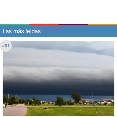
Las más leídas
#01