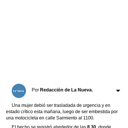
Horóscopo
Suplementos
Farmacias
Servicios
Transportes
Loterías
Datos Útiles
Fúnebres
Edictos
Teléfonos de urgencia
Por
Redacción de La Nueva.
Una mujer debió ser trasladada de urgencia y en
estado crítico esta mañana, luego de ser embestida por
una motocicleta en calle Sarmiento al 1100.
El hecho se registró alrededor de las
8.30,
donde