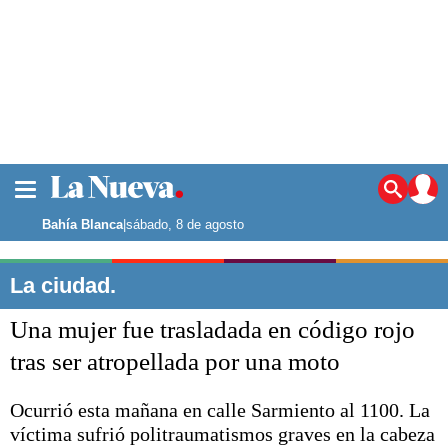
La ciudad
Noticias
Bahía Blanca
|
sábado, 8 de agosto
Punta Alta
La región
La ciudad.
El país
Una mujer fue trasladada en código rojo
El mundo
Seguridad
tras ser atropellada por una moto
Opinión
Escenario Olímpico
Ocurrió esta mañana en calle Sarmiento al 1100. La
Deportes
víctima sufrió politraumatismos graves en la cabeza
Liga del Sur