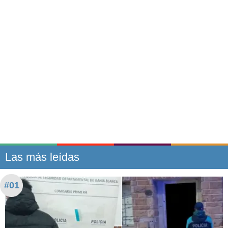
Las más leídas
#01