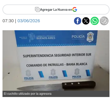
Básquetbol
Agregar La Nueva en
Fútbol
Federal A
07:30 |
03/06/2026
Aplausos
Arte y cultura
Cines
Economía y finanzas
Economía y campo
Con el campo
Espacio empresas
Sociedad
Sociedad y tiempo
libre
Tecnología
Turismo
Salud
Es viral
El tiempo
El cuchillo utilizado por la agresora
Fúnebres
Clasificados