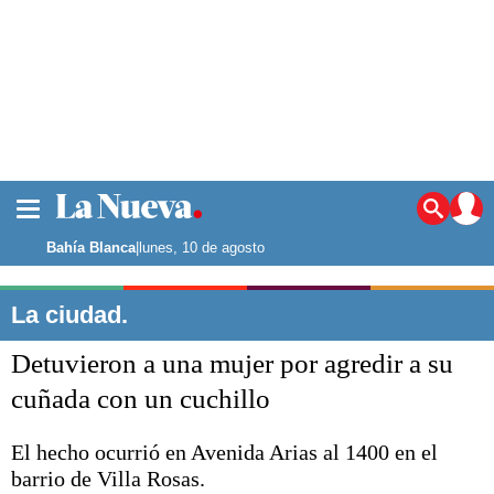
La ciudad
Noticias
Bahía Blanca
|
lunes, 10 de agosto
Punta Alta
La región
La ciudad.
El país
Detuvieron a una mujer por agredir a su
El mundo
Seguridad
cuñada con un cuchillo
Opinión
Escenario Olímpico
El hecho ocurrió en Avenida Arias al 1400 en el
Deportes
barrio de Villa Rosas.
Liga del Sur