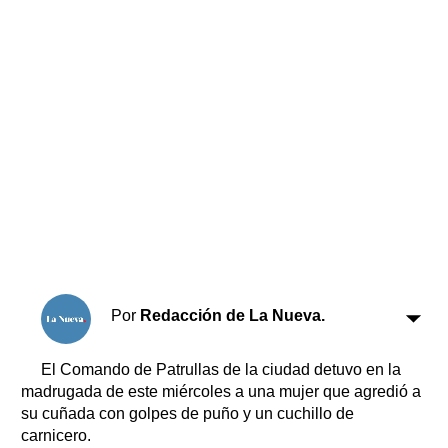
Horóscopo
Suplementos
Farmacias
Servicios
Transportes
Loterías
Datos Útiles
Fúnebres
Edictos
Teléfonos de urgencia
Por
Redacción de La Nueva.
El Comando de Patrullas de la ciudad detuvo en la
madrugada de este miércoles a una mujer que agredió a
su cuñada con golpes de puño y un cuchillo de
carnicero.