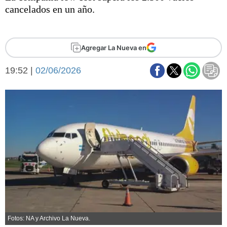
Básquetbol
cancelados en un año.
Fútbol
Federal A
Aplausos
Agregar La Nueva en
Arte y cultura
Cines
19:52 |
02/06/2026
Economía y finanzas
Economía y campo
Con el campo
Espacio empresas
Sociedad
Sociedad y tiempo
libre
Tecnología
Turismo
Salud
Es viral
El tiempo
Fúnebres
Clasificados
Fotos: NA y Archivo La Nueva.