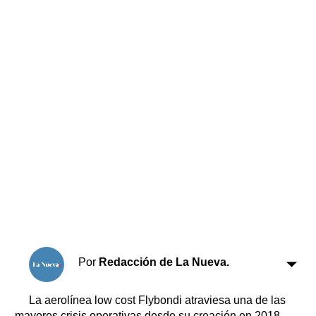
Horóscopo
Suplementos
Farmacias
Servicios
Transportes
Loterías
Datos Útiles
Fúnebres
Edictos
Teléfonos de urgencia
Por
Redacción de La Nueva.
La aerolínea low cost Flybondi atraviesa una de las
mayores crisis operativas desde su creación en 2018,