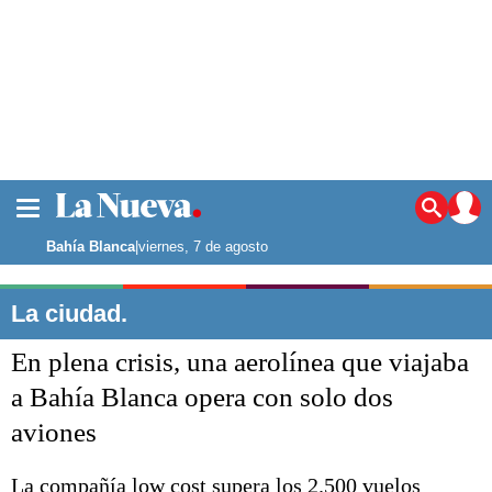
La ciudad
Noticias
Bahía Blanca
|
viernes, 7 de agosto
Punta Alta
La región
La ciudad.
El país
En plena crisis, una aerolínea que viajaba
El mundo
Seguridad
a Bahía Blanca opera con solo dos
Opinión
aviones
Escenario Olímpico
Deportes
Liga del Sur
La compañía low cost supera los 2.500 vuelos