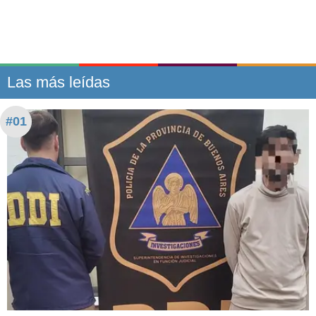
Las más leídas
#01