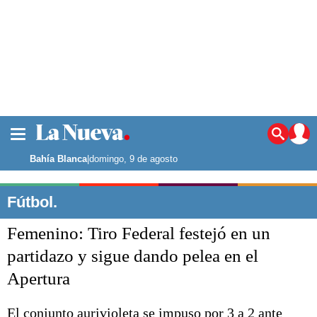
La ciudad
Noticias
Bahía Blanca
|
domingo, 9 de agosto
Punta Alta
La región
Fútbol.
El país
Femenino: Tiro Federal festejó en un
El mundo
Seguridad
partidazo y sigue dando pelea en el
Opinión
Apertura
Escenario Olímpico
Deportes
Liga del Sur
El conjunto aurivioleta se impuso por 3 a 2 ante