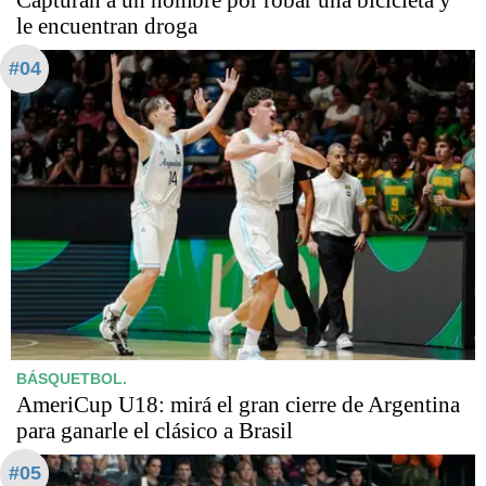
Capturan a un hombre por robar una bicicleta y
le encuentran droga
#04
BÁSQUETBOL.
AmeriCup U18: mirá el gran cierre de Argentina
para ganarle el clásico a Brasil
#05