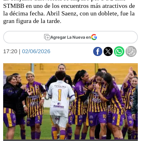
Básquetbol
STMBB en uno de los encuentros más atractivos de
Fútbol
la décima fecha. Abril Saenz, con un doblete, fue la
gran figura de la tarde.
Federal A
Aplausos
Arte y cultura
Agregar La Nueva en
Cines
Economía y finanzas
Economía y campo
17:20 |
02/06/2026
Con el campo
Espacio empresas
Sociedad
Sociedad y tiempo
libre
Tecnología
Turismo
Salud
Es viral
El tiempo
Fúnebres
Clasificados