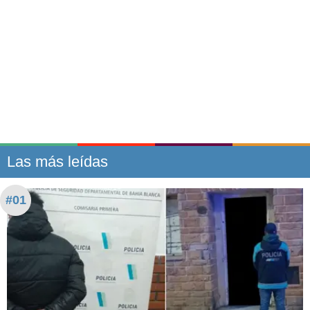
Las más leídas
#01