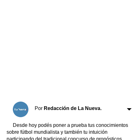
Horóscopo
Suplementos
Farmacias
Servicios
Transportes
Loterías
Datos Útiles
Fúnebres
Edictos
Teléfonos de urgencia
Por
Redacción de La Nueva.
Desde hoy podés poner a prueba tus conocimientos
sobre fútbol mundialista y también tu intuición
participando del tradicional concurso de pronósticos