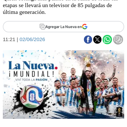
Básquetbol
etapas se llevará un televisor de 85 pulgadas de
Fútbol
última generación.
Federal A
Aplausos
Agregar La Nueva en
Arte y cultura
Cines
11:21 |
02/06/2026
Economía y finanzas
Economía y campo
Con el campo
Espacio empresas
Sociedad
Sociedad y tiempo
libre
Tecnología
Turismo
Salud
Es viral
El tiempo
Fúnebres
Clasificados