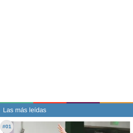
Las más leídas
#01