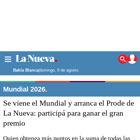
La ciudad
Noticias
Bahía Blanca
|
domingo, 9 de agosto
Punta Alta
La región
Mundial 2026.
El país
Se viene el Mundial y arranca el Prode de
El mundo
Seguridad
La Nueva: participá para ganar el gran
Opinión
premio
Escenario Olímpico
Deportes
Liga del Sur
Quien obtenga más puntos en la suma de todas las