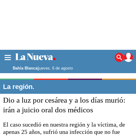
La ciudad
Noticias
Bahía Blanca
|
jueves, 6 de agosto
Punta Alta
La región
La región.
El país
Dio a luz por cesárea y a los días murió:
El mundo
Seguridad
irán a juicio oral dos médicos
Opinión
Escenario Olímpico
El caso sucedió en nuestra región y la víctima, de
Deportes
apenas 25 años, sufrió una infección que no fue
Liga del Sur