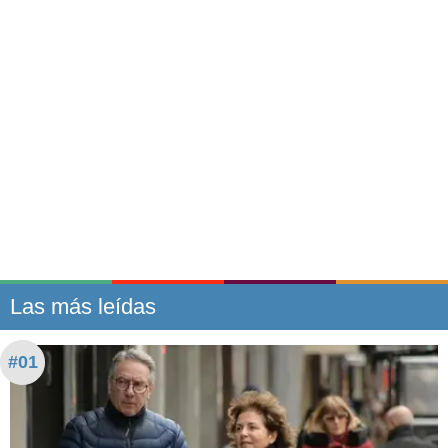
Las más leídas
#01