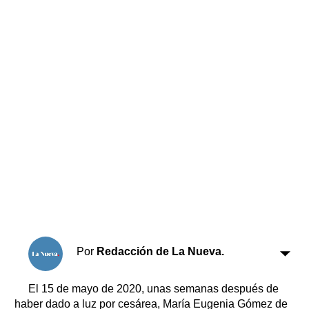
Horóscopo
Suplementos
Farmacias
Servicios
Transportes
Loterías
Datos Útiles
Fúnebres
Edictos
Teléfonos de urgencia
Por
Redacción de La Nueva.
El 15 de mayo de 2020, unas semanas después de
haber dado a luz por cesárea, María Eugenia Gómez de