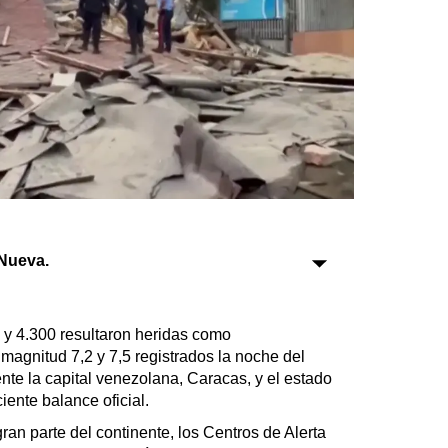
Sociedad
Tecnología
Turismo
Salud
Es viral
Nueva.
Farmacias
Transportes
y 4.300 resultaron heridas como
Loterías
agnitud 7,2 y 7,5 registrados la noche del
Datos Útiles
nte la capital venezolana, Caracas, y el estado
iente balance oficial.
Fúnebres
Edictos
an parte del continente, los Centros de Alerta