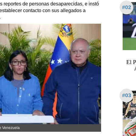
os reportes de personas desaparecidas, e instó
#02
 establecer contacto con sus allegados a
.
El 
#03
de Venezuela