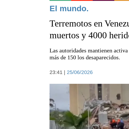
Noticias
El mundo.
Terremotos en Venezu
muertos y 4000 herid
Las autoridades mantienen activa
Deportes
más de 150 los desaparecidos.
23:41 |
25/06/2026
Arte y cultura
Economía y campo