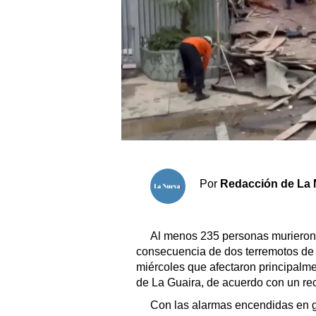
Sociedad y tiempo libre
El tiempo
Fúnebres
Clasificados
Horóscopo
Por
Redacción de La 
Suplementos
Servicios
Al menos 235 personas murieron 
consecuencia de dos terremotos de m
miércoles que afectaron principalme
de La Guaira, de acuerdo con un rec
Con las alarmas encendidas en gr