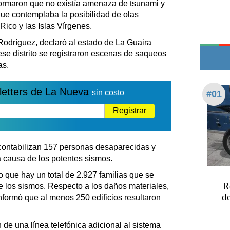
ormaron que no existía amenaza de tsunami y
Teléfonos de urgencia
que contemplaba la posibilidad de olas
ico y las Islas Vírgenes.
Rodríguez, declaró al estado de La Guaira
se distrito se registraron escenas de saqueos
as.
letters de La Nueva
sin costo
#01
Registrar
contabilizan 157 personas desaparecidas y
 causa de los potentes sismos.
que hay un total de 2.927 familias que se
R
 los sismos. Respecto a los daños materiales,
de
nformó que al menos 250 edificios resultaron
 de una línea telefónica adicional al sistema