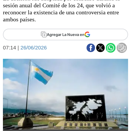
Básquetbol
sesión anual del Comité de los 24, que volvió a
Fútbol
reconocer la existencia de una controversia entre
ambos países.
Federal A
Aplausos
Arte y cultura
Agregar La Nueva en
Cines
Economía y finanzas
Economía y campo
07:14 |
26/06/2026
Con el campo
Espacio empresas
Sociedad
Sociedad y tiempo
libre
Tecnología
Turismo
Salud
Es viral
El tiempo
Fúnebres
Clasificados