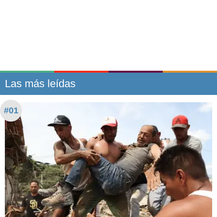
Las más leídas
#01