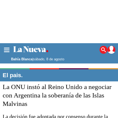
La ciudad
Noticias
Bahía Blanca
|
sábado, 8 de agosto
Punta Alta
La región
El pais.
El país
La ONU instó al Reino Unido a negociar
El mundo
Seguridad
con Argentina la soberanía de las Islas
Opinión
Malvinas
Escenario Olímpico
Deportes
Liga del Sur
La decisión fue adoptada por consenso durante la