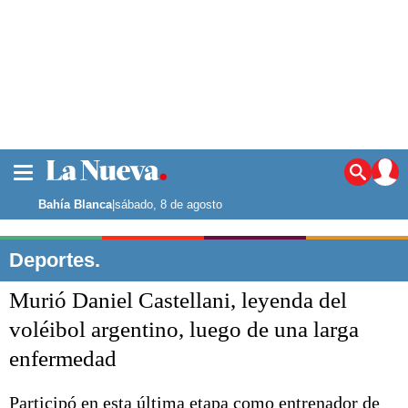
La ciudad
Noticias
Bahía Blanca
|
sábado, 8 de agosto
Punta Alta
La región
Deportes.
El país
Murió Daniel Castellani, leyenda del
El mundo
Seguridad
voléibol argentino, luego de una larga
Opinión
enfermedad
Escenario Olímpico
Deportes
Liga del Sur
Participó en esta última etapa como entrenador de