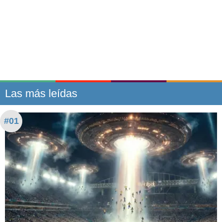
Las más leídas
#01