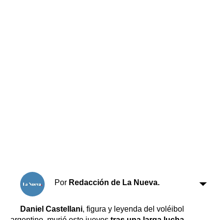
Horóscopo
Suplementos
Farmacias
Servicios
Transportes
Loterías
Datos Útiles
Fúnebres
Edictos
Teléfonos de urgencia
Por
Redacción de La Nueva.
Daniel Castellani
, figura y leyenda del voléibol
argentino, murió este jueves
tras una larga lucha