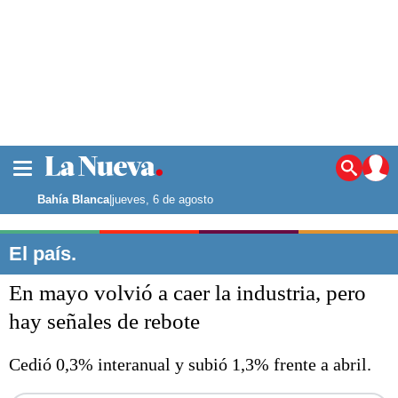
La ciudad
Noticias
Bahía Blanca
|
jueves, 6 de agosto
Punta Alta
La región
El país.
El país
En mayo volvió a caer la industria, pero
El mundo
Seguridad
hay señales de rebote
Opinión
Escenario Olímpico
Cedió 0,3% interanual y subió 1,3% frente a abril.
Deportes
Liga del Sur