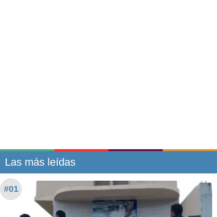
Las más leídas
#01