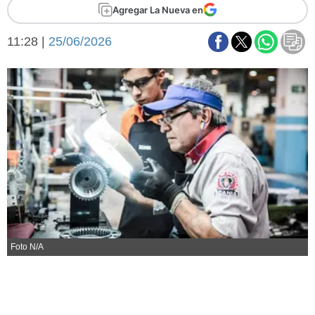
Básquetbol
Agregar La Nueva en
Fútbol
11:28 |
25/06/2026
Federal A
Aplausos
Arte y cultura
Cines
Economía y finanzas
Economía y campo
Con el campo
Espacio empresas
Sociedad
Sociedad y tiempo
libre
Tecnología
Turismo
Salud
Es viral
Foto N/A
El tiempo
Fúnebres
Clasificados