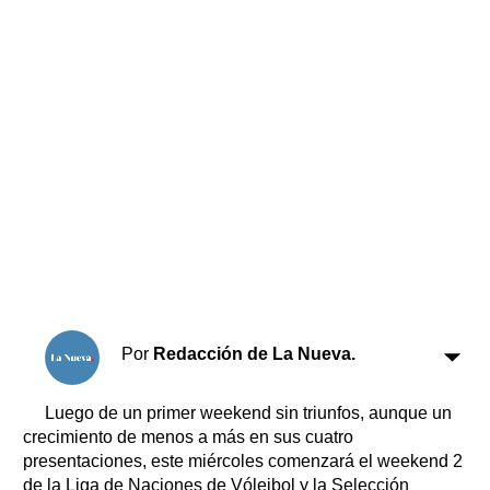
Horóscopo
Suplementos
Farmacias
Servicios
Transportes
Loterías
Datos Útiles
Fúnebres
Edictos
Teléfonos de urgencia
Por
Redacción de La Nueva.
Luego de un primer weekend sin triunfos, aunque un
crecimiento de menos a más en sus cuatro
presentaciones, este miércoles comenzará el weekend 2
de la Liga de Naciones de Vóleibol y la Selección