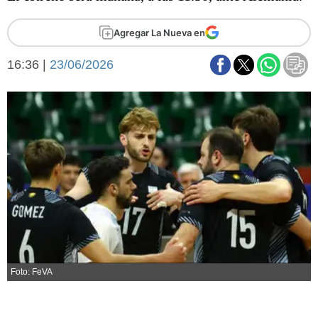
Básquetbol
Fútbol
Agregar La Nueva en
Federal A
16:36 |
23/06/2026
Aplausos
Arte y cultura
Cines
Economía y finanzas
Economía y campo
Con el campo
Espacio empresas
Sociedad
Sociedad y tiempo
libre
Tecnología
Turismo
Salud
Es viral
El tiempo
Foto: FeVA
Fúnebres
Clasificados