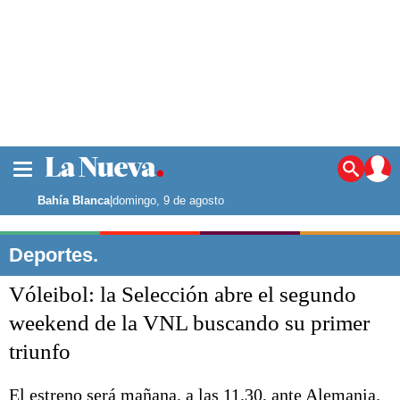
La ciudad
Noticias
Bahía Blanca
|
domingo, 9 de agosto
Punta Alta
La región
Deportes.
El país
Vóleibol: la Selección abre el segundo
El mundo
Seguridad
weekend de la VNL buscando su primer
Opinión
triunfo
Escenario Olímpico
Deportes
Liga del Sur
El estreno será mañana, a las 11.30, ante Alemania.