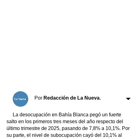
Horóscopo
Suplementos
Farmacias
Servicios
Transportes
Loterías
Datos Útiles
Fúnebres
Edictos
Teléfonos de urgencia
Por
Redacción de La Nueva.
La desocupación en Bahía Blanca pegó un fuerte
salto en los primeros tres meses del año respecto del
último trimestre de 2025, pasando de 7,8% a 10,1%. Por
su parte, el nivel de subocupación cayó del 10,1% al