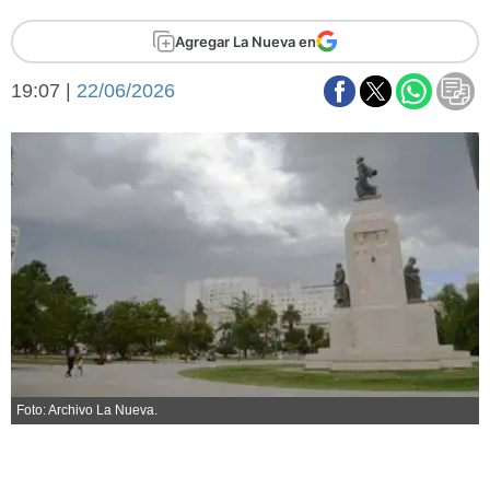
Básquetbol
Agregar La Nueva en
Fútbol
Federal A
19:07 |
22/06/2026
Aplausos
Arte y cultura
Cines
Economía y finanzas
Economía y campo
Con el campo
Espacio empresas
Sociedad
Sociedad y tiempo
libre
Tecnología
Turismo
Salud
Es viral
El tiempo
Foto: Archivo La Nueva.
Fúnebres
Clasificados