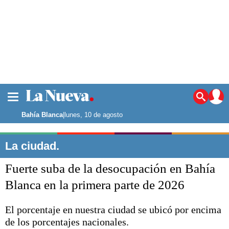
La ciudad
Noticias
Bahía Blanca
|
lunes, 10 de agosto
Punta Alta
La región
La ciudad.
El país
Fuerte suba de la desocupación en Bahía
El mundo
Seguridad
Blanca en la primera parte de 2026
Opinión
Escenario Olímpico
El porcentaje en nuestra ciudad se ubicó por encima
Deportes
de los porcentajes nacionales.
Liga del Sur