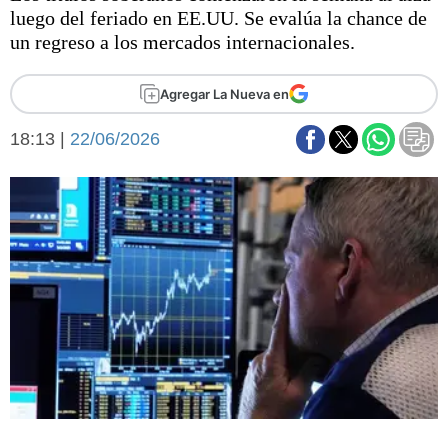
Básquetbol
luego del feriado en EE.UU. Se evalúa la chance de
Fútbol
un regreso a los mercados internacionales.
Federal A
Aplausos
Agregar La Nueva en
Arte y cultura
Cines
18:13 |
22/06/2026
Economía y finanzas
Economía y campo
Con el campo
Espacio empresas
Sociedad
Sociedad y tiempo
libre
Tecnología
Turismo
Salud
Es viral
El tiempo
Fúnebres
Clasificados