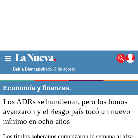
La ciudad
Noticias
Bahía Blanca
|
sábado, 8 de agosto
Punta Alta
La región
Economía y finanzas.
El país
Los ADRs se hundieron, pero los bonos
El mundo
Seguridad
avanzaron y el riesgo país tocó un nuevo
Opinión
mínimo en ocho años
Escenario Olímpico
Deportes
Liga del Sur
Los títulos soberanos comenzaron la semana al alza