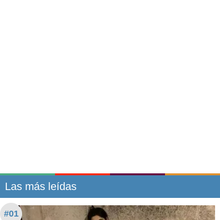
Las más leídas
#01