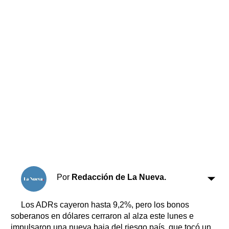
Horóscopo
Suplementos
Farmacias
Servicios
Transportes
Loterías
Datos Útiles
Fúnebres
Edictos
Teléfonos de urgencia
Por
Redacción de La Nueva.
Los ADRs cayeron hasta 9,2%, pero los bonos
soberanos en dólares cerraron al alza este lunes e
impulsaron una nueva baja del riesgo país, que tocó un