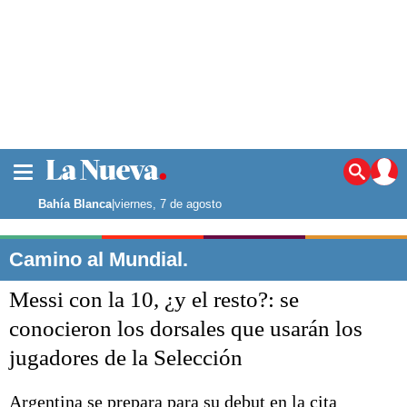
La ciudad
Noticias
Bahía Blanca
|
viernes, 7 de agosto
Punta Alta
La región
Camino al Mundial.
El país
Messi con la 10, ¿y el resto?: se
El mundo
Seguridad
conocieron los dorsales que usarán los
Opinión
jugadores de la Selección
Escenario Olímpico
Deportes
Liga del Sur
Argentina se prepara para su debut en la cita