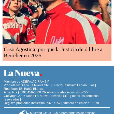
Caso Agostina: por qué la Justicia dejó libre a
Berrelier en 2025
Miembro de ADEPA, ADIRA y SIP
Propietario: Diario La Nueva SRL | Director: Gustavo Fabián Elías |
Rodríguez 55, Bahía Blanca,
Argentina | 0291 459-0000 Clasificados telefónicos: 455-0550
Copyright 2026 Diario La Nueva Provincia SRL | Todos los derechos
reservados |
Registro propiedad intelectual 73257157 | Número de edición 10970
Mustang Cloud - CMS para portales de noticias