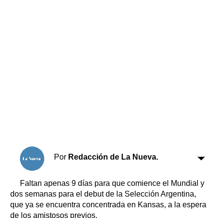
Horóscopo
Suplementos
Farmacias
Servicios
Transportes
Loterías
Datos Útiles
Fúnebres
Edictos
Teléfonos de urgencia
Por
Redacción de La Nueva.
Faltan apenas 9 días para que comience el Mundial y
dos semanas para el debut de la Selección Argentina,
que ya se encuentra concentrada en Kansas, a la espera
de los amistosos previos.