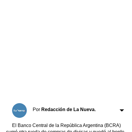
Horóscopo
Suplementos
Farmacias
Servicios
Transportes
Loterías
Datos Útiles
Fúnebres
Edictos
Teléfonos de urgencia
Por
Redacción de La Nueva.
El Banco Central de la República Argentina (BCRA)
sumó otra rueda de compras de divisas y quedó al borde