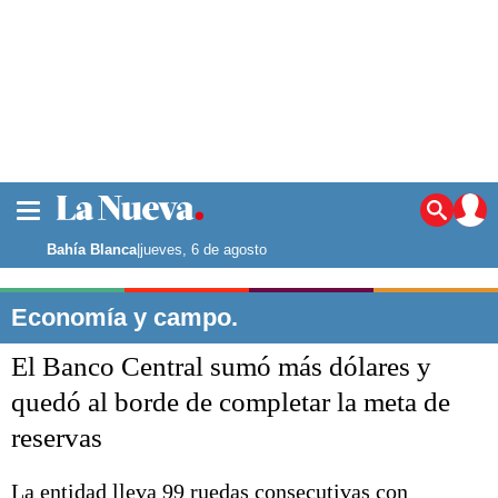
La ciudad
Noticias
Bahía Blanca
|
jueves, 6 de agosto
Punta Alta
La región
Economía y campo.
El país
El Banco Central sumó más dólares y
El mundo
Seguridad
quedó al borde de completar la meta de
Opinión
reservas
Escenario Olímpico
Deportes
Liga del Sur
La entidad lleva 99 ruedas consecutivas con