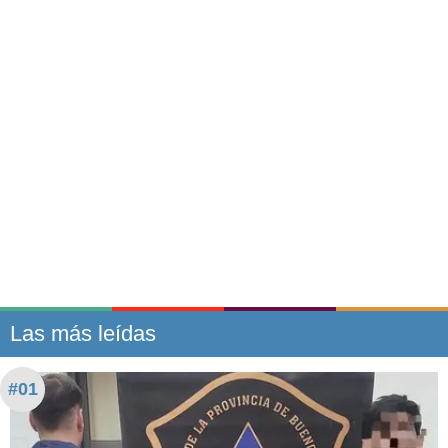
Las más leídas
#01