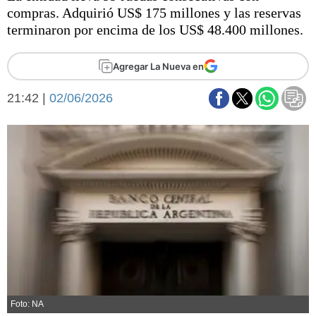
Básquetbol
compras. Adquirió US$ 175 millones y las reservas
Fútbol
terminaron por encima de los US$ 48.400 millones.
Federal A
Aplausos
Agregar La Nueva en
Arte y cultura
Cines
21:42 |
02/06/2026
Economía y finanzas
Economía y campo
Con el campo
Espacio empresas
Sociedad
Sociedad y tiempo
libre
Tecnología
Turismo
Salud
Es viral
El tiempo
Fúnebres
Clasificados
Foto: NA