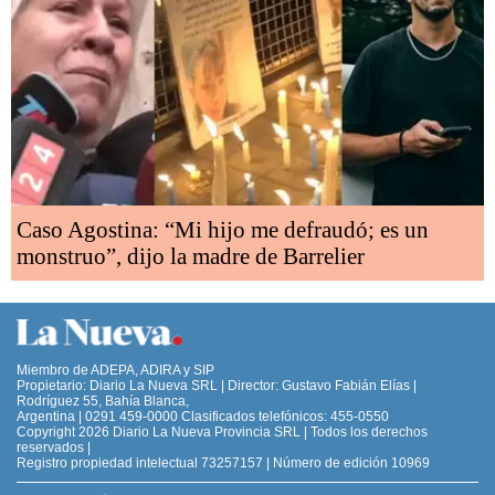
Caso Agostina: “Mi hijo me defraudó; es un
monstruo”, dijo la madre de Barrelier
Miembro de ADEPA, ADIRA y SIP
Propietario: Diario La Nueva SRL | Director: Gustavo Fabián Elías |
Rodríguez 55, Bahía Blanca,
Argentina | 0291 459-0000 Clasificados telefónicos: 455-0550
Copyright 2026 Diario La Nueva Provincia SRL | Todos los derechos
reservados |
Registro propiedad intelectual 73257157 | Número de edición 10969