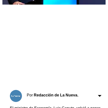
Horóscopo
Suplementos
Farmacias
Servicios
Transportes
Loterías
Datos Útiles
Fúnebres
Edictos
Teléfonos de urgencia
Por
Redacción de La Nueva.