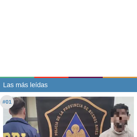
Las más leídas
#01