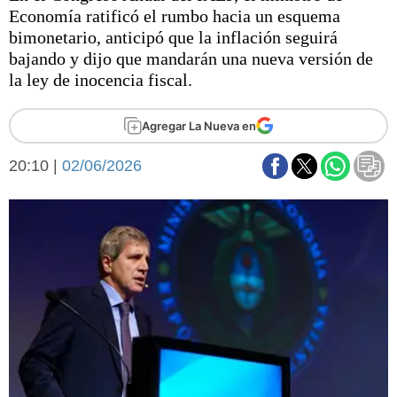
Básquetbol
Economía ratificó el rumbo hacia un esquema
Fútbol
bimonetario, anticipó que la inflación seguirá
bajando y dijo que mandarán una nueva versión de
Federal A
la ley de inocencia fiscal.
Aplausos
Arte y cultura
Cines
Agregar La Nueva en
Economía y finanzas
Economía y campo
Con el campo
20:10 |
02/06/2026
Espacio empresas
Sociedad
Sociedad y tiempo
libre
Tecnología
Turismo
Salud
Es viral
El tiempo
Fúnebres
Clasificados