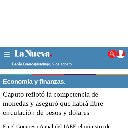
La ciudad
Noticias
Bahía Blanca
|
domingo, 9 de agosto
Punta Alta
La región
Economía y finanzas.
El país
Caputo reflotó la competencia de
El mundo
Seguridad
monedas y aseguró que habrá libre
Opinión
circulación de pesos y dólares
Escenario Olímpico
Deportes
Liga del Sur
En el Congreso Anual del IAEF, el ministro de