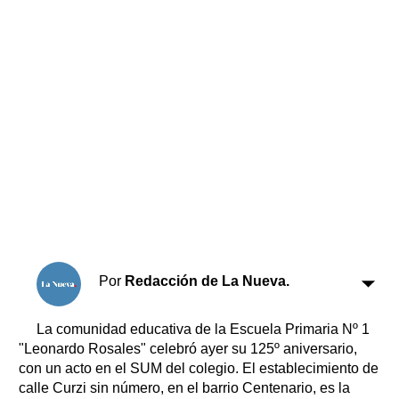
Horóscopo
Suplementos
Farmacias
Servicios
Transportes
Loterías
Datos Útiles
Fúnebres
Edictos
Teléfonos de urgencia
Por
Redacción de La Nueva.
La comunidad educativa de la Escuela Primaria Nº 1
"Leonardo Rosales" celebró ayer su 125º aniversario,
con un acto en el SUM del colegio. El establecimiento de
calle Curzi sin número, en el barrio Centenario, es la