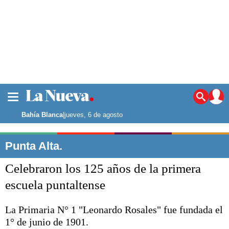
La ciudad
Noticias
Bahía Blanca
|
jueves, 6 de agosto
Punta Alta
La región
Punta Alta.
El país
Celebraron los 125 años de la primera
El mundo
Seguridad
escuela puntaltense
Opinión
Escenario Olímpico
La Primaria N° 1 "Leonardo Rosales" fue fundada el
Deportes
1° de junio de 1901.
Liga del Sur