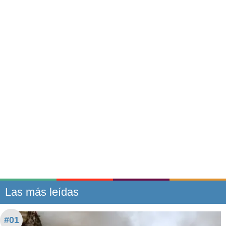
Las más leídas
#01