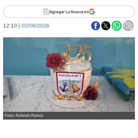
Básquetbol
Agregar La Nueva en
Fútbol
Federal A
12:10 |
02/06/2026
Aplausos
Arte y cultura
Cines
Economía y finanzas
Economía y campo
Con el campo
Espacio empresas
Sociedad
Sociedad y tiempo
libre
Tecnología
Turismo
Salud
Es viral
El tiempo
Fotos: Rolando Ramos
Fúnebres
Clasificados