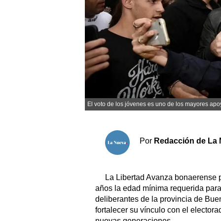
Sociedad y tiempo libre
El tiempo
Fúnebres
Clasificados
El voto de los jóvenes es uno de los mayores apoy
Horóscopo
Suplementos
Por
Redacción de La 
Servicios
La Libertad Avanza bonaerense p
años la edad mínima requerida para
deliberantes de la provincia de Buen
fortalecer su vínculo con el electora
nuevas generaciones.