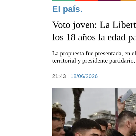
Noticias
El país.
Voto joven: La Liber
los 18 años la edad p
La propuesta fue presentada, en e
Deportes
territorial y presidente partidario
21:43 |
18/06/2026
Arte y cultura
Economía y campo