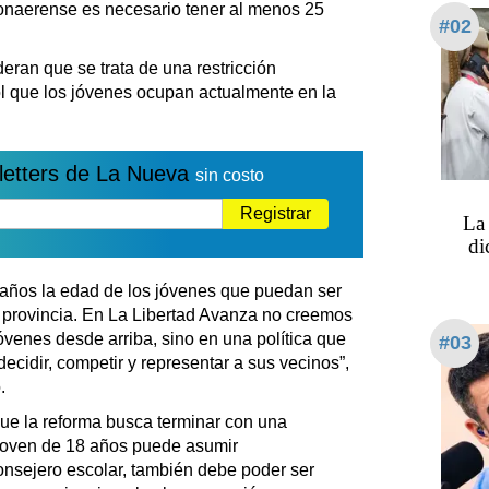
 bonaerense es necesario tener al menos 25
#02
ran que se trata de una restricción
rol que los jóvenes ocupan actualmente en la
letters de La Nueva
sin costo
Registrar
La 
di
 años la edad de los jóvenes que puedan ser
la provincia. En La Libertad Avanza no creemos
jóvenes desde arriba, sino en una política que
#03
ecidir, competir y representar a sus vecinos”,
.
que la reforma busca terminar con una
n joven de 18 años puede asumir
nsejero escolar, también debe poder ser