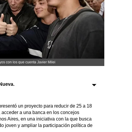
Sociedad
Tecnología
Turismo
Salud
Es viral
os con los que cuenta Javier Milei
Nueva.
Farmacias
Transportes
Loterías
resentó un proyecto para reducir de 25 a 18
Datos Útiles
 acceder a una banca en los concejos
Fúnebres
os Aires, en una iniciativa con la que busca
do joven y ampliar la participación política de
Edictos