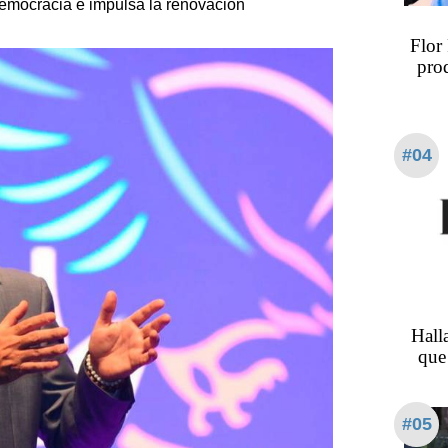
 democracia e impulsa la renovación
Flor
prod
#04
Hall
que 
#05