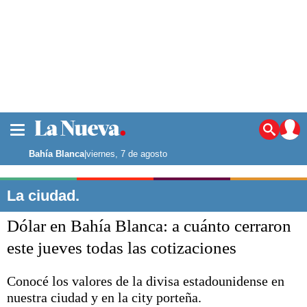
La ciudad
Noticias
Bahía Blanca
|
viernes, 7 de agosto
Punta Alta
La región
La ciudad.
El país
Dólar en Bahía Blanca: a cuánto cerraron
El mundo
Seguridad
este jueves todas las cotizaciones
Opinión
Escenario Olímpico
Conocé los valores de la divisa estadounidense en
Deportes
nuestra ciudad y en la city porteña.
Liga del Sur