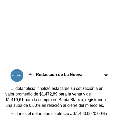
Horóscopo
Suplementos
Farmacias
Servicios
Transportes
Loterías
Datos Útiles
Fúnebres
Edictos
Teléfonos de urgencia
Por
Redacción de La Nueva.
El dólar oficial finalizó esta tarde su cotización a un
valor promedio de $1.472,89 para la venta y de
$1.419,61 para la compra en Bahía Blanca, registrando
una suba de 0,63% en relación al cierre del miércoles.
En tanto, el dólar blue se ofreció a $1.490,00 (0,00%)