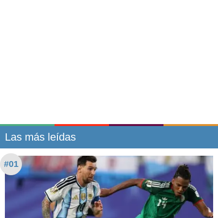
Las más leídas
#01