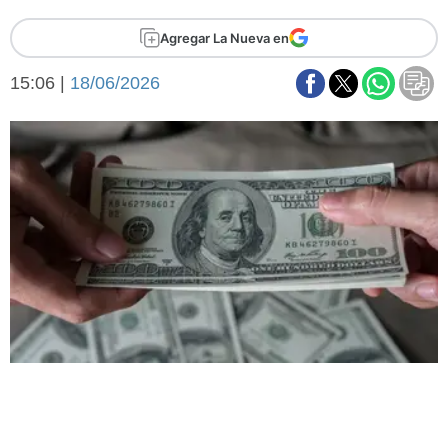
Básquetbol
Agregar La Nueva en
Fútbol
Federal A
15:06 |
18/06/2026
Aplausos
Arte y cultura
Cines
Economía y finanzas
Economía y campo
Con el campo
Espacio empresas
Sociedad
Sociedad y tiempo
libre
Tecnología
Turismo
Salud
Es viral
El tiempo
Fúnebres
Clasificados