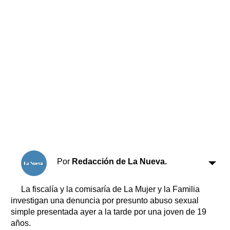
Horóscopo
Suplementos
Farmacias
Servicios
Transportes
Loterías
Datos Útiles
Fúnebres
Edictos
Teléfonos de urgencia
Por
Redacción de La Nueva.
La fiscalía y la comisaría de La Mujer y la Familia
investigan una denuncia por presunto abuso sexual
simple presentada ayer a la tarde por una joven de 19
años.