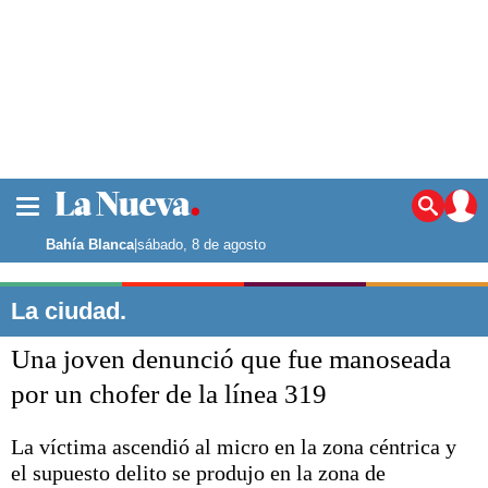
La ciudad
Noticias
Bahía Blanca
|
sábado, 8 de agosto
Punta Alta
La región
La ciudad.
El país
Una joven denunció que fue manoseada
El mundo
Seguridad
por un chofer de la línea 319
Opinión
Escenario Olímpico
La víctima ascendió al micro en la zona céntrica y
Deportes
el supuesto delito se produjo en la zona de
Liga del Sur