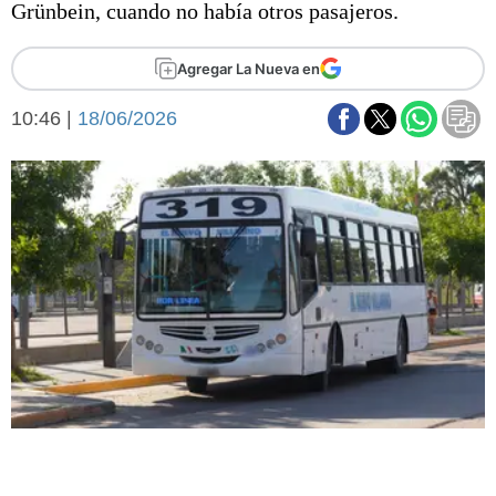
Grünbein, cuando no había otros pasajeros.
Básquetbol
Fútbol
Agregar La Nueva en
Federal A
Aplausos
Arte y cultura
10:46 |
18/06/2026
Cines
Economía y finanzas
Economía y campo
Con el campo
Espacio empresas
Sociedad
Sociedad y tiempo
libre
Tecnología
Turismo
Salud
Es viral
El tiempo
Fúnebres
Clasificados