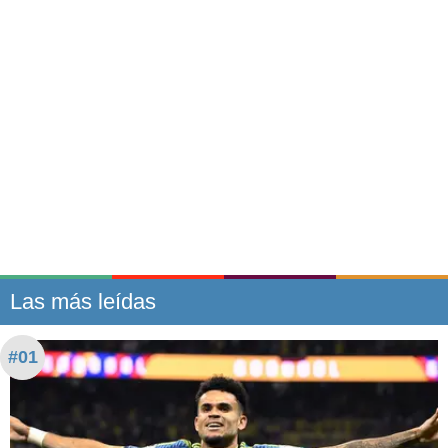
Las más leídas
#01