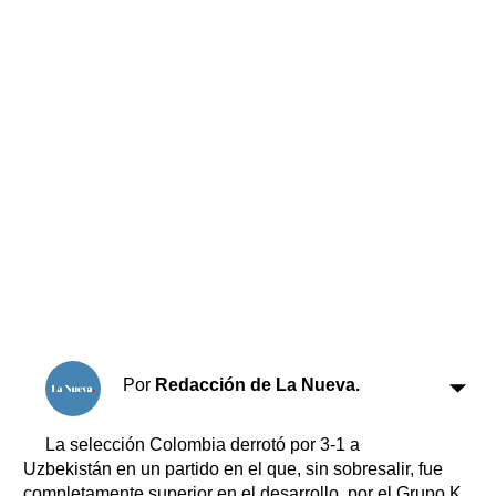
Horóscopo
Suplementos
Farmacias
Servicios
Transportes
Loterías
Datos Útiles
Fúnebres
Edictos
Teléfonos de urgencia
Por
Redacción de La Nueva.
La selección Colombia derrotó por 3-1 a
Uzbekistán en un partido en el que, sin sobresalir, fue
completamente superior en el desarrollo, por el Grupo K