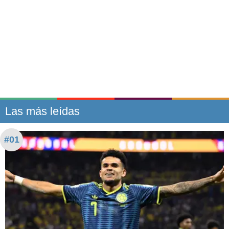
Las más leídas
#01