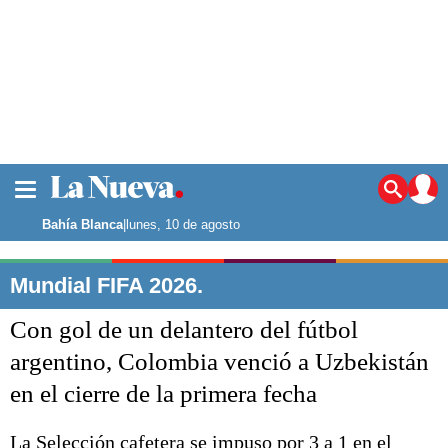
La ciudad
Noticias
Bahía Blanca
|
lunes, 10 de agosto
Punta Alta
La región
Mundial FIFA 2026.
El país
Con gol de un delantero del fútbol
El mundo
Seguridad
argentino, Colombia venció a Uzbekistán
Opinión
en el cierre de la primera fecha
Escenario Olímpico
Deportes
Liga del Sur
La Selección cafetera se impuso por 3 a 1 en el