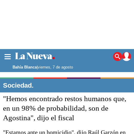
La ciudad
Noticias
Bahía Blanca
|
viernes, 7 de agosto
Punta Alta
La región
Sociedad.
El país
"Hemos encontrado restos humanos que,
El mundo
Seguridad
en un 98% de probabilidad, son de
Opinión
Agostina", dijo el fiscal
Escenario Olímpico
Deportes
Liga del Sur
"Estamos ante un homicidio", dijo Raúl Garzón en