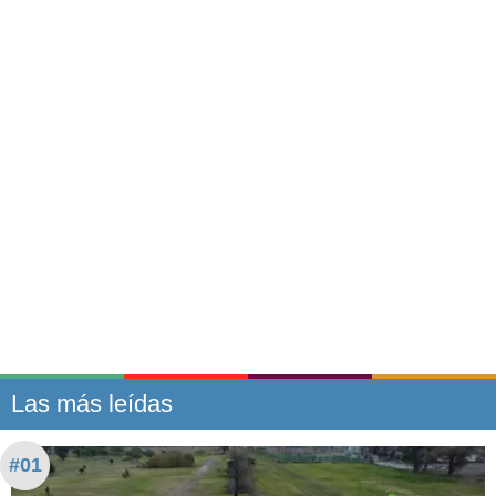
Las más leídas
#01