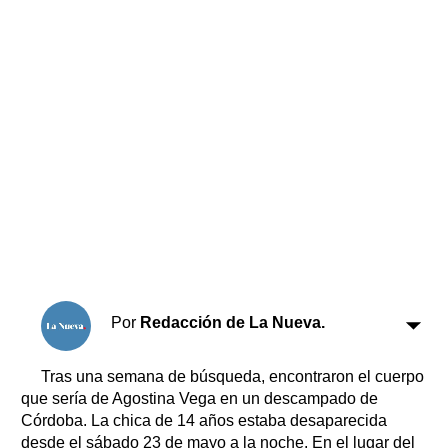
Horóscopo
Suplementos
Farmacias
Servicios
Transportes
Loterías
Datos Útiles
Fúnebres
Edictos
Teléfonos de urgencia
Por
Redacción de La Nueva.
Tras una semana de búsqueda, encontraron el cuerpo
que sería de Agostina Vega en un descampado de
Córdoba. La chica de 14 años estaba desaparecida
desde el sábado 23 de mayo a la noche. En el lugar del