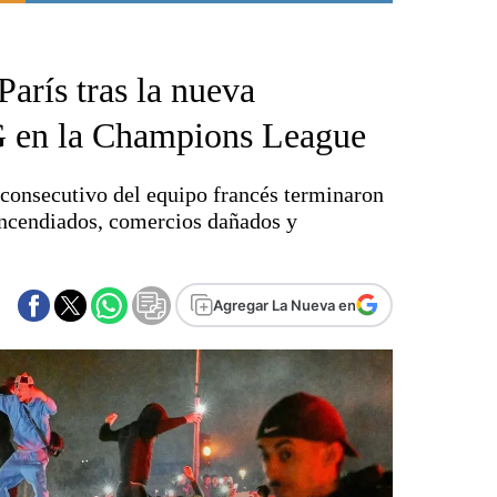
Punta Alta
La región
París tras la nueva
El país
El mundo
G en la Champions League
Seguridad
Opinión
o consecutivo del equipo francés terminaron
Escenario Olímpico
incendiados, comercios dañados y
Liga del Sur
Básquetbol
Fútbol
Agregar La Nueva en
Federal A
Aplausos
Cines
Economía y finanzas
Con el campo
Espacio empresas