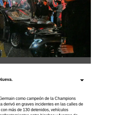
Sociedad
Tecnología
Turismo
Salud
Es viral
Farmacias
Nueva.
Transportes
Loterías
Datos Útiles
t-Germain como campeón de la Champions
Fúnebres
 derivó en graves incidentes en las calles de
n con más de 130 detenidos, vehículos
Edictos