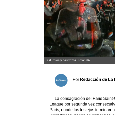
Sociedad y tiempo libre
El tiempo
Fúnebres
Clasificados
Disturbios y destrozos. Foto: NA.
Horóscopo
Suplementos
Servicios
Por
Redacción de La 
La consagración del Paris Sain
League por segunda vez consecutiva
París, donde los festejos terminaro