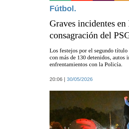
Noticias
Fútbol.
Graves incidentes en 
consagración del PS
Los festejos por el segundo títul
Deportes
con más de 130 detenidos, autos 
enfrentamientos con la Policía.
20:06 |
30/05/2026
Arte y cultura
Economía y campo