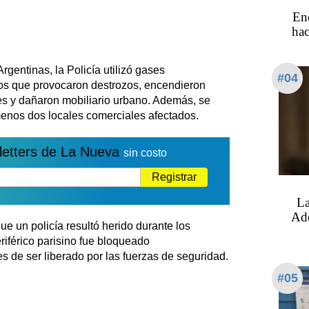
Enc
hac
gentinas, la Policía utilizó gases
#04
os que provocaron destrozos, encendieron
ales y dañaron mobiliario urbano. Además, se
menos dos locales comerciales afectados.
letters de La Nueva
sin costo
Registrar
La
Ado
ue un policía resultó herido durante los
eriférico parisino fue bloqueado
de ser liberado por las fuerzas de seguridad.
#05