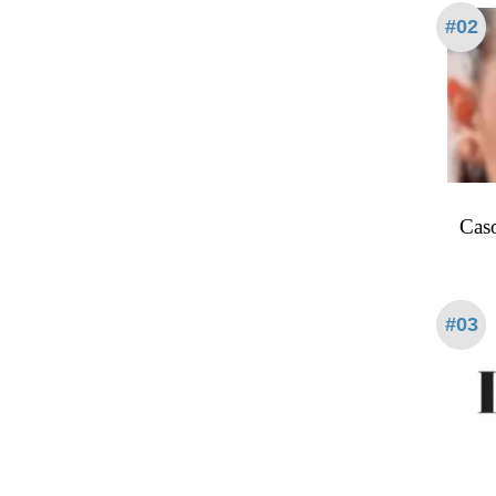
#02
Caso
#03