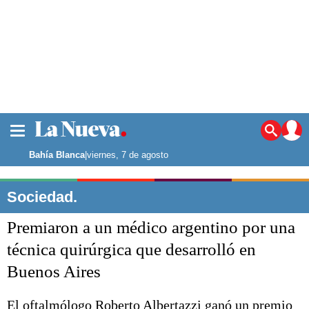
La ciudad
Noticias
Bahía Blanca
|
viernes, 7 de agosto
Punta Alta
La región
Sociedad.
El país
Premiaron a un médico argentino por una
El mundo
Seguridad
técnica quirúrgica que desarrolló en
Opinión
Buenos Aires
Escenario Olímpico
Deportes
Liga del Sur
El oftalmólogo Roberto Albertazzi ganó un premio