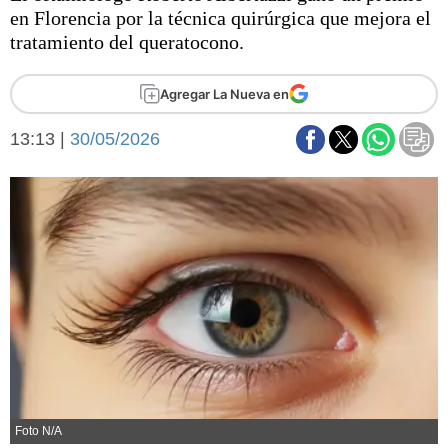
Básquetbol
en Florencia por la técnica quirúrgica que mejora el
Fútbol
tratamiento del queratocono.
Federal A
Aplausos
Agregar La Nueva en
Arte y cultura
Cines
13:13 |
30/05/2026
Economía y finanzas
Economía y campo
Con el campo
Espacio empresas
Sociedad
Sociedad y tiempo
libre
Tecnología
Turismo
Salud
Es viral
El tiempo
Fúnebres
Clasificados
Foto N/A