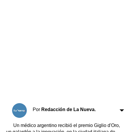
Horóscopo
Suplementos
Farmacias
Servicios
Transportes
Loterías
Datos Útiles
Fúnebres
Edictos
Teléfonos de urgencia
Por
Redacción de La Nueva.
Un médico argentino recibió el premio Giglio d'Oro,
un galardón a la innovación, en la ciudad italiana de