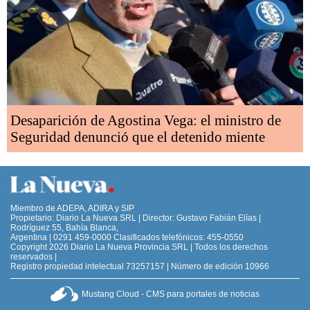
Desaparición de Agostina Vega: el ministro de
Seguridad denunció que el detenido miente
Miembro de ADEPA, ADIRA y SIP
Propietario: Diario La Nueva SRL | Director: Gustavo Fabián Elías |
Rodríguez 55, Bahía Blanca,
Argentina | 0291 459-0000 Clasificados telefónicos: 455-0550
Copyright 2026 Diario La Nueva Provincia SRL | Todos los derechos
reservados |
Registro propiedad intelectual 73257157 | Número de edición 10966
Mustang Cloud - CMS para portales de noticias