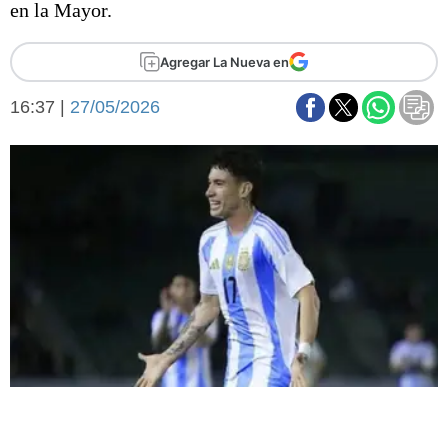
en la Mayor.
Básquetbol
Fútbol
Agregar La Nueva en
Federal A
Aplausos
Arte y cultura
16:37 |
27/05/2026
Cines
Economía y finanzas
Economía y campo
Con el campo
Espacio empresas
Sociedad
Sociedad y tiempo
libre
Tecnología
Turismo
Salud
Es viral
El tiempo
Fúnebres
Clasificados