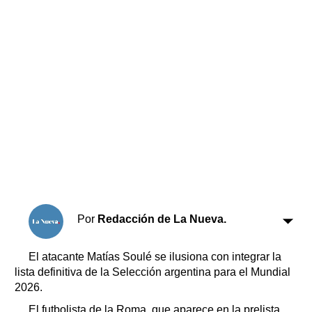
Horóscopo
Suplementos
Farmacias
Servicios
Transportes
Loterías
Datos Útiles
Fúnebres
Edictos
Teléfonos de urgencia
Por
Redacción de La Nueva.
El atacante Matías Soulé se ilusiona con integrar la
lista definitiva de la Selección argentina para el Mundial
2026.
El futbolista de la Roma, que aparece en la prelista