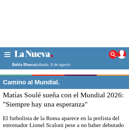
La ciudad
Noticias
Bahía Blanca
|
sábado, 8 de agosto
Punta Alta
La región
Camino al Mundial.
El país
Matías Soulé sueña con el Mundial 2026:
El mundo
Seguridad
"Siempre hay una esperanza"
Opinión
Escenario Olímpico
El futbolista de la Roma aparece en la prelista del
Deportes
entrenador Lionel Scaloni pese a no haber debutado
Liga del Sur