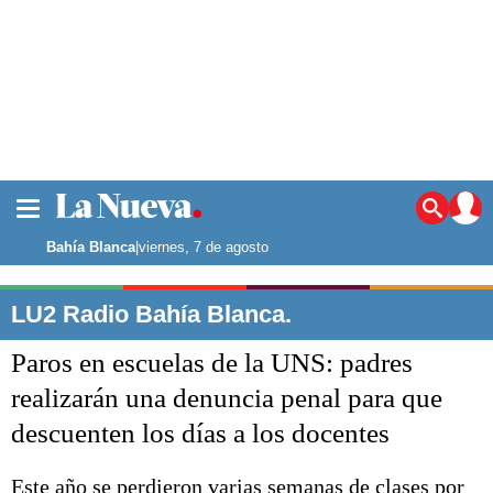
La ciudad
Noticias
Bahía Blanca
|
viernes, 7 de agosto
Punta Alta
La región
LU2 Radio Bahía Blanca.
El país
Paros en escuelas de la UNS: padres
El mundo
Seguridad
realizarán una denuncia penal para que
Opinión
descuenten los días a los docentes
Escenario Olímpico
Deportes
Liga del Sur
Este año se perdieron varias semanas de clases por