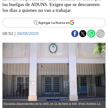
Básquetbol
las huelgas de ADUNS. Exigen que se descuenten
Fútbol
los días a quienes no van a trabajar.
Federal A
Aplausos
Agregar La Nueva en
Arte y cultura
Cines
08:52 |
26/05/2026
Economía y finanzas
Economía y campo
Con el campo
Espacio empresas
Sociedad
Sociedad y tiempo
libre
Tecnología
Turismo
Salud
Es viral
El tiempo
Fúnebres
Clasificados
Escuelas dependientes de la UNS, en 11 de Abril al 400. (Foto: Archivo La