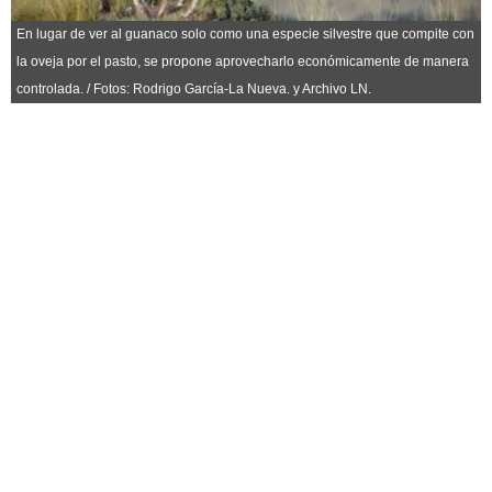
Horóscopo
En lugar de ver al guanaco solo como una especie silvestre que compite con
Suplementos
la oveja por el pasto, se propone aprovecharlo económicamente de manera
Farmacias
Servicios
controlada. / Fotos: Rodrigo García-La Nueva. y Archivo LN.
Transportes
Loterías
Datos Útiles
Fúnebres
Edictos
Teléfonos de urgencia