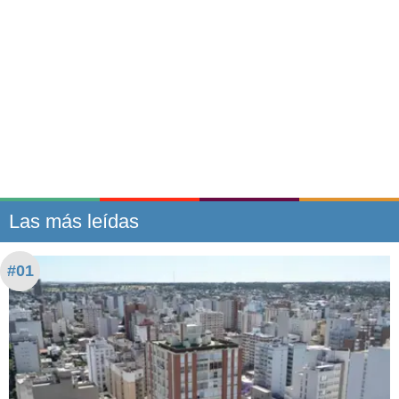
Las más leídas
#01