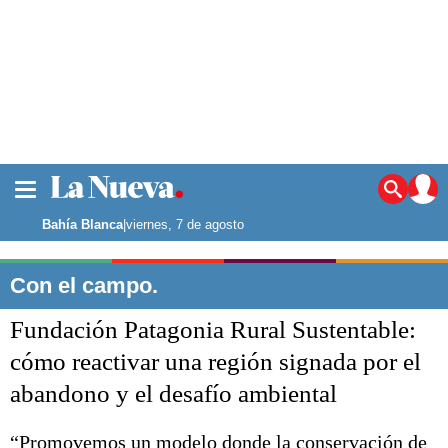
La ciudad
Noticias
Bahía Blanca
|
viernes, 7 de agosto
Punta Alta
La región
Con el campo.
El país
Fundación Patagonia Rural Sustentable:
El mundo
Seguridad
cómo reactivar una región signada por el
Opinión
abandono y el desafío ambiental
Escenario Olímpico
Deportes
Liga del Sur
“Promovemos un modelo donde la conservación de