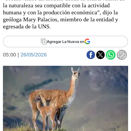
Básquetbol
la naturaleza sea compatible con la actividad
Fútbol
humana y con la producción económica”, dijo la
geóloga Mary Palacios, miembro de la entidad y
Federal A
egresada de la UNS.
Aplausos
Arte y cultura
Cines
Agregar La Nueva en
Economía y finanzas
Economía y campo
Con el campo
05:00 |
26/05/2026
Espacio empresas
Sociedad
Sociedad y tiempo
libre
Tecnología
Turismo
Salud
Es viral
El tiempo
Fúnebres
Clasificados