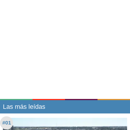
Las más leídas
#01