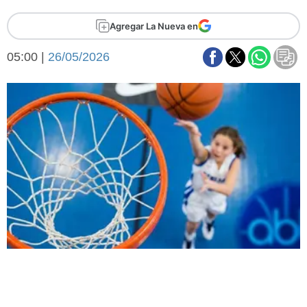
Básquetbol
Agregar La Nueva en
Fútbol
Federal A
05:00 |
26/05/2026
Aplausos
Arte y cultura
Cines
Economía y finanzas
Economía y campo
Con el campo
Espacio empresas
Sociedad
Sociedad y tiempo
libre
Tecnología
Turismo
Salud
Es viral
El tiempo
Fúnebres
Clasificados