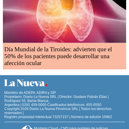
Día Mundial de la Tiroides: advierten que el
50% de los pacientes puede desarrollar una
afección ocular
Miembro de ADEPA, ADIRA y SIP
Propietario: Diario La Nueva SRL | Director: Gustavo Fabián Elías |
Rodríguez 55, Bahía Blanca,
Argentina | 0291 459-0000 Clasificados telefónicos: 455-0550
Copyright 2026 Diario La Nueva Provincia SRL | Todos los derechos
reservados |
Registro propiedad intelectual 73257157 | Número de edición 10962
Mustang Cloud - CMS para portales de noticias