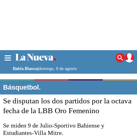
La ciudad
Noticias
Bahía Blanca
|
domingo, 9 de agosto
Punta Alta
La región
Básquetbol.
El país
Se disputan los dos partidos por la octava
El mundo
Seguridad
fecha de la LBB Oro Femenino
Opinión
Escenario Olímpico
Se miden 9 de Julio-Sportivo Bahiense y
Deportes
Estudiantes-Villa Mitre.
Liga del Sur