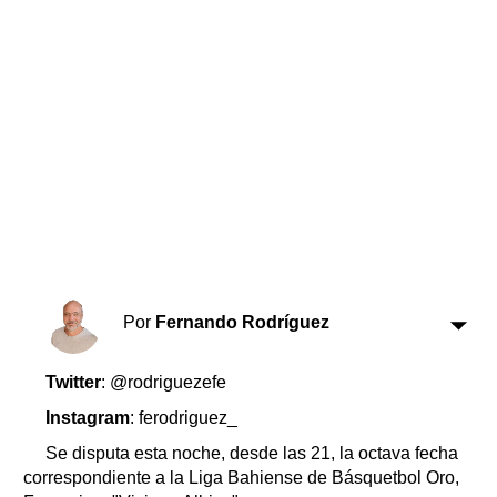
Horóscopo
Suplementos
Farmacias
Servicios
Transportes
Loterías
Datos Útiles
Fúnebres
Edictos
Teléfonos de urgencia
Por
Fernando Rodríguez
Twitter
: @rodriguezefe
Instagram
: ferodriguez_
Se disputa esta noche, desde las 21, la octava fecha
correspondiente a la Liga Bahiense de Básquetbol Oro,