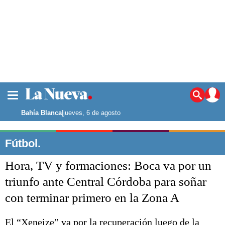
La ciudad
Noticias
Bahía Blanca
|
jueves, 6 de agosto
Punta Alta
La región
Fútbol.
El país
Hora, TV y formaciones: Boca va por un
El mundo
Seguridad
triunfo ante Central Córdoba para soñar
Opinión
con terminar primero en la Zona A
Escenario Olímpico
Deportes
Liga del Sur
El “Xeneize” va por la recuperación luego de la