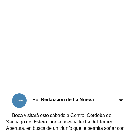
Horóscopo
Suplementos
Farmacias
Servicios
Transportes
Loterías
Datos Útiles
Fúnebres
Edictos
Teléfonos de urgencia
Por
Redacción de La Nueva.
Boca visitará este sábado a Central Córdoba de
Santiago del Estero, por la novena fecha del Torneo
Apertura, en busca de un triunfo que le permita soñar con