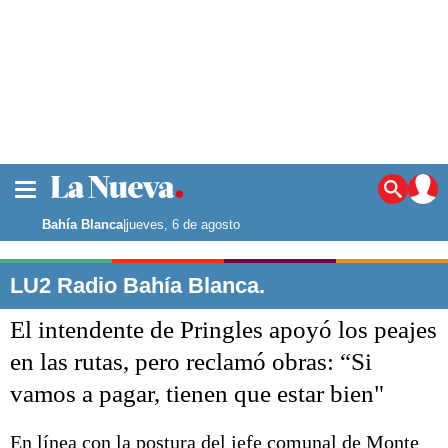
La ciudad
Noticias
Bahía Blanca
|
jueves, 6 de agosto
Punta Alta
La región
LU2 Radio Bahía Blanca.
El país
El intendente de Pringles apoyó los peajes
El mundo
Seguridad
en las rutas, pero reclamó obras: “Si
Opinión
vamos a pagar, tienen que estar bien"
Escenario Olímpico
Deportes
Liga del Sur
En línea con la postura del jefe comunal de Monte