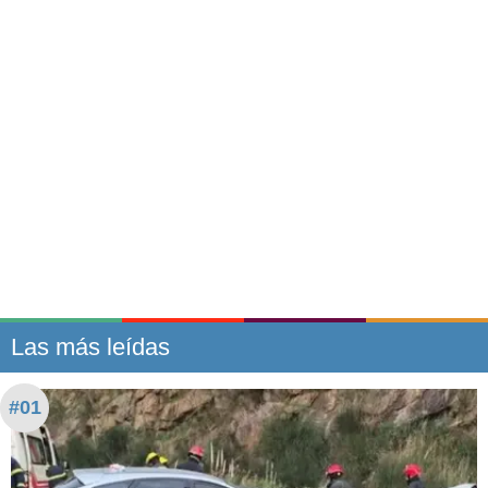
Las más leídas
#01