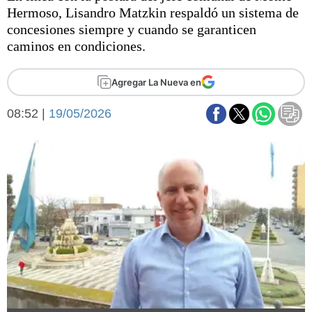
Básquetbol
Hermoso, Lisandro Matzkin respaldó un sistema de
Fútbol
concesiones siempre y cuando se garanticen
caminos en condiciones.
Federal A
Aplausos
Arte y cultura
Agregar La Nueva en
Cines
Economía y finanzas
Economía y campo
08:52 |
19/05/2026
Con el campo
Espacio empresas
Sociedad
Sociedad y tiempo
libre
Tecnología
Turismo
Salud
Es viral
El tiempo
Fúnebres
Clasificados