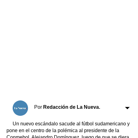
Horóscopo
Suplementos
Farmacias
Servicios
Transportes
Loterías
Datos Útiles
Fúnebres
Edictos
Teléfonos de urgencia
Por
Redacción de La Nueva.
Un nuevo escándalo sacude al fútbol sudamericano y
pone en el centro de la polémica al presidente de la
Conmebol, Alejandro Domínguez, luego de que se diera