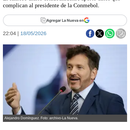
Básquetbol
complican al presidente de la Conmebol.
Fútbol
Federal A
Agregar La Nueva en
Aplausos
Arte y cultura
22:04 |
18/05/2026
Cines
Economía y finanzas
Economía y campo
Con el campo
Espacio empresas
Sociedad
Sociedad y tiempo
libre
Tecnología
Turismo
Salud
Es viral
El tiempo
Fúnebres
Alejandro Domínguez. Foto: archivo-La Nueva.
Clasificados