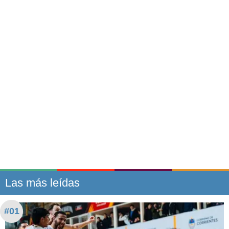
Las más leídas
#01