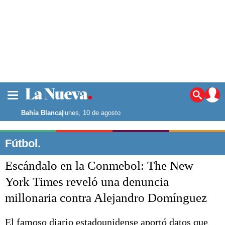
La ciudad
Noticias
Bahía Blanca
|
lunes, 10 de agosto
Punta Alta
La región
Fútbol.
El país
Escándalo en la Conmebol: The New
El mundo
Seguridad
York Times reveló una denuncia
Opinión
millonaria contra Alejandro Domínguez
Escenario Olímpico
Deportes
Liga del Sur
El famoso diario estadounidense aportó datos que