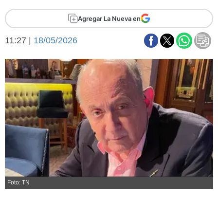
Básquetbol
Agregar La Nueva en
Fútbol
Federal A
11:27 |
18/05/2026
Aplausos
Arte y cultura
Cines
Economía y finanzas
Economía y campo
Con el campo
Espacio empresas
Sociedad
Sociedad y tiempo
libre
Tecnología
Turismo
Salud
Es viral
El tiempo
Foto: TN
Fúnebres
Clasificados