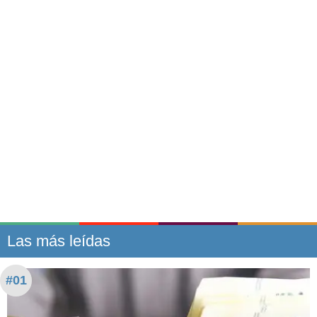
Las más leídas
#01