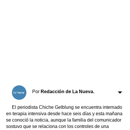
Horóscopo
Suplementos
Farmacias
Servicios
Transportes
Loterías
Datos Útiles
Fúnebres
Edictos
Teléfonos de urgencia
Por
Redacción de La Nueva.
El periodista Chiche Gelblung se encuentra internado
en terapia intensiva desde hace seis días y esta mañana
se conoció la noticia, aunque la familia del comunicador
sostuvo que se relaciona con los controles de una