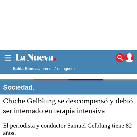
La ciudad
Noticias
Bahía Blanca
|
viernes, 7 de agosto
Punta Alta
La región
Sociedad.
El país
Chiche Gelblung se descompensó y debió
El mundo
Seguridad
ser internado en terapia intensiva
Opinión
Escenario Olímpico
El periodista y conductor Samuel Gelblung tiene 82
Deportes
años.
Liga del Sur