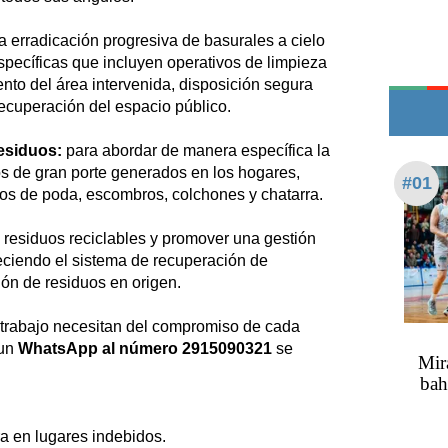
Teléfonos de urgencia
a erradicación progresiva de basurales a cielo
específicas que incluyen operativos de limpieza
nto del área intervenida, disposición segura
recuperación del espacio público.
esiduos:
para abordar de manera específica la
os de gran porte generados en los hogares,
#01
os de poda, escombros, colchones y chatarra.
s residuos reciclables y promover una gestión
eciendo el sistema de recuperación de
ón de residuos en origen.
e trabajo necesitan del compromiso de cada
 un
WhatsApp al número 2915090321
se
Mirá
bah
a en lugares indebidos.