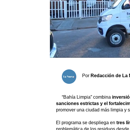
Sociedad y tiempo libre
El tiempo
Fúnebres
Clasificados
Horóscopo
Por
Redacción de La 
Suplementos
Servicios
“Bahía Limpia” combina
inversi
sanciones estrictas y el fortaleci
promover una ciudad más limpia y s
El programa se despliega en
tres l
problemática de los residuos desde