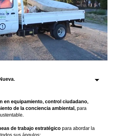
Sociedad
Tecnología
Turismo
Salud
Es viral
Nueva.
Farmacias
Transportes
ón en equipamiento, control ciudadano,
Loterías
miento de la conciencia ambiental,
para
Datos Útiles
ustentable.
Fúnebres
íneas de trabajo estratégico
para abordar la
Edictos
 todos sus ángulos: