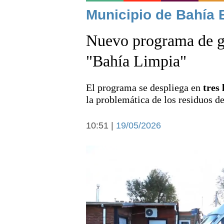
Noticias
Municipio de Bahía 
Nuevo programa de ge
"Bahía Limpia"
El programa se despliega en
tres 
Deportes
la problemática de los residuos d
10:51 |
19/05/2026
Arte y cultura
Economía y campo