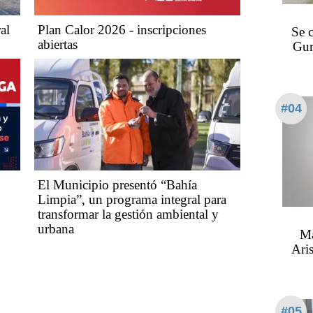
al
Plan Calor 2026 - inscripciones
Se 
abiertas
Gur
#04
El Municipio presentó “Bahía
Limpia”, un programa integral para
transformar la gestión ambiental y
urbana
Ma
Aris
#05