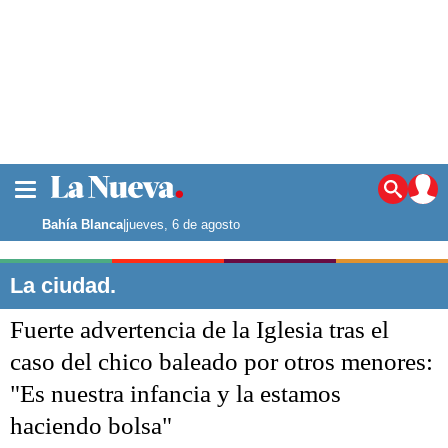
La ciudad
Noticias
Bahía Blanca
|
jueves, 6 de agosto
Punta Alta
La región
La ciudad.
El país
Fuerte advertencia de la Iglesia tras el
El mundo
Seguridad
caso del chico baleado por otros menores:
Opinión
"Es nuestra infancia y la estamos
Escenario Olímpico
Deportes
haciendo bolsa"
Liga del Sur