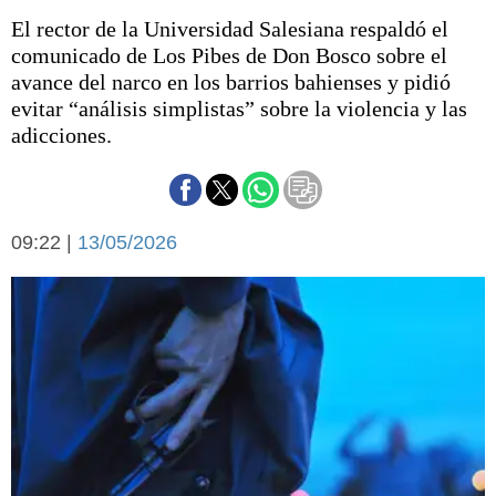
Básquetbol
El rector de la Universidad Salesiana respaldó el
Fútbol
comunicado de Los Pibes de Don Bosco sobre el
Federal A
avance del narco en los barrios bahienses y pidió
Aplausos
evitar “análisis simplistas” sobre la violencia y las
Arte y cultura
adicciones.
Cines
Economía y finanzas
Economía y campo
Con el campo
Espacio empresas
09:22 |
13/05/2026
Sociedad
Sociedad y tiempo
libre
Tecnología
Turismo
Salud
Es viral
El tiempo
Fúnebres
Clasificados