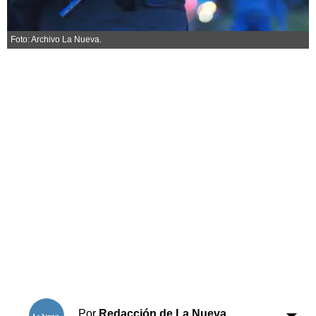
Horóscopo
Suplementos
Foto: Archivo La Nueva.
Farmacias
Servicios
Transportes
Loterías
Datos Útiles
Fúnebres
Edictos
Teléfonos de urgencia
Por
Redacción de La Nueva.