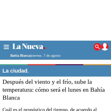
La ciudad
Noticias
Bahía Blanca
|
viernes, 7 de agosto
Punta Alta
La región
La ciudad.
El país
Después del viento y el frío, sube la
El mundo
Seguridad
temperatura: cómo será el lunes en Bahía
Opinión
Blanca
Escenario Olímpico
Deportes
Liga del Sur
Cuál es el pronóstico del tiempo, de acuerdo al