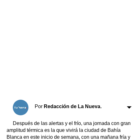
Horóscopo
Suplementos
Farmacias
Servicios
Transportes
Loterías
Datos Útiles
Fúnebres
Edictos
Teléfonos de urgencia
Por
Redacción de La Nueva.
Después de las alertas y el frío, una jornada con gran
amplitud térmica es la que vivirá la ciudad de Bahía
Blanca en este inicio de semana, con una mañana fría y