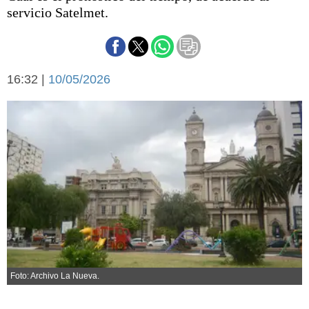
Básquetbol
servicio Satelmet.
Fútbol
Federal A
Aplausos
Arte y cultura
16:32 |
10/05/2026
Cines
Economía y finanzas
Economía y campo
Con el campo
Espacio empresas
Sociedad
Sociedad y tiempo
libre
Tecnología
Turismo
Salud
Es viral
El tiempo
Fúnebres
Foto: Archivo La Nueva.
Clasificados