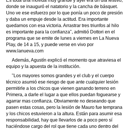
Es toda una movida muy grande y ayer era un día festivo,
donde se inauguró el natatorio y la cancha de básquet.
Uno ve ese esfuerzo por lo que ponía un poco de presión
y daba un empuje desde la actitud. Era importante
quedarnos con esa victoria. Arrastrar tres triunfos al hilo
es importante para la confianza", admitió Dottori en el
programa que se emite de lunes a viernes en La Nueva
Play, de 14 a 15, y puede verse en vivo por
www.lanueva.com
Además, Agustín explicó el momento que atraviesa el
equipo y la apuesta de la institución.
"Los mayores somos grandes y el club y el cuerpo
técnico asumió ese riesgo de que ante cualquier lesión
permitirle a los chicos que vienen ganando terreno en
Primera, a darle el lugar a que ellos puedan foguearse y
agarrar mas confianza. Obviamente no deseando que
pasen estas cosas, pero la lesión de Mauro fue temprana
y los chicos estuvieron a la altura. Están para asumir esa
responsabilidad, hay que llevarlos de a poco pero sí
haciéndose cargo del rol que tiene cada uno dentro del