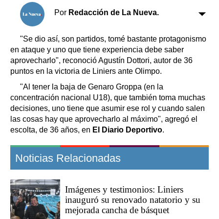
Clasificados
Por
Redacción de La Nueva.
Horóscopo
Suplementos
"Se dio así, son partidos, tomé bastante protagonismo
Farmacias
en ataque y uno que tiene experiencia debe saber
Servicios
Transportes
aprovecharlo", reconoció Agustín Dottori, autor de 36
puntos en la victoria de Liniers ante Olimpo.
Loterías
Datos Útiles
"Al tener la baja de Genaro Groppa (en la
concentración nacional U18), que también toma muchas
Fúnebres
decisiones, uno tiene que asumir ese rol y cuando salen
Edictos
las cosas hay que aprovecharlo al máximo", agregó el
Teléfonos de urgencia
escolta, de 36 años, en
El Diario Deportivo
.
Noticias Relacionadas
Imágenes y testimonios: Liniers
inauguró su renovado natatorio y su
mejorada cancha de básquet