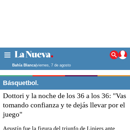
La ciudad
Noticias
Bahía Blanca
|
viernes, 7 de agosto
Punta Alta
La región
Básquetbol.
El país
Dottori y la noche de los 36 a los 36: "Vas
El mundo
Seguridad
tomando confianza y te dejás llevar por el
Opinión
juego"
Escenario Olímpico
Deportes
Liga del Sur
Agustín fue la figura del triunfo de Liniers ante