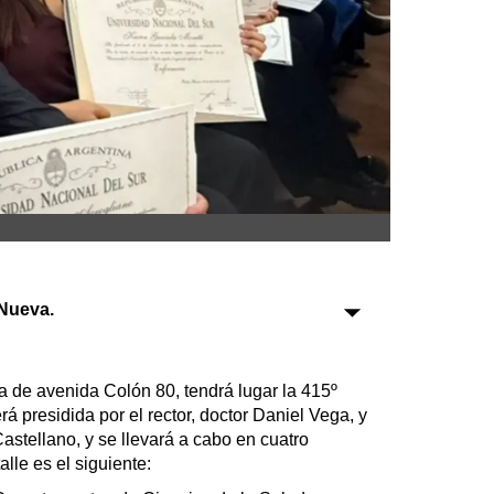
Sociedad
Tecnología
Turismo
Salud
Es viral
Nueva.
Farmacias
Transportes
a de avenida Colón 80, tendrá lugar la 415º
á presidida por el rector, doctor Daniel Vega, y
Loterías
Castellano, y se llevará a cabo en cuatro
Datos Útiles
alle es el siguiente:
Fúnebres