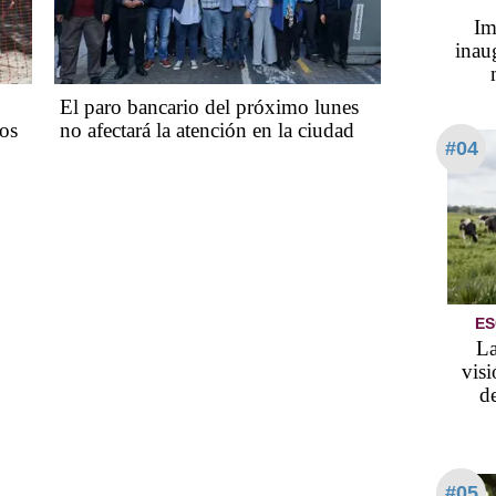
Im
inau
El paro bancario del próximo lunes
ios
no afectará la atención en la ciudad
#04
ES
La
visi
d
#05