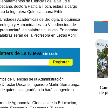
 Departamentos de Ciencias de la Salud e
Edictos
Decana, doctora Patricia Hoch, estará a cargo
Teléfonos de urgencia
hará la Ingeniera Química Luana Erbín.
s Unidades Académicas de Biología, Bioquímica
Geología y Humanidades. La Vicedirectora de
 pronunciará las palabras alusivas. En nombre
alabras serán de la Profesora en Letras Abril
#01
letters de La Nueva
sin costo
Registrar
ntos de Ciencias de la Administración,
 Director Decano, ingeniero Martín Serralunga,
Cami
o de quienes se gradúan lo hará la Ingeniera
de p
turno de Agronomía, Ciencias de la Educación,