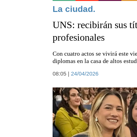
Noticias
La ciudad.
UNS: recibirán sus tí
profesionales
Con cuatro actos se vivirá este v
Deportes
diplomas en la casa de altos estud
08:05 |
24/04/2026
Arte y cultura
Economía y campo