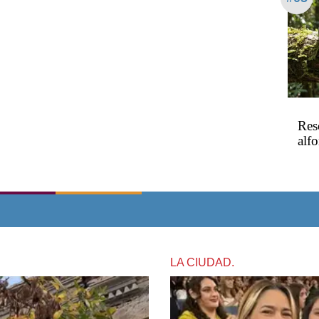
Resc
alf
LA CIUDAD.