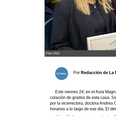
Sociedad y tiempo libre
El tiempo
Cartón Lleno
Fúnebres
Foto UNS
Clasificados
Horóscopo
Por
Redacción de La 
Suplementos
Servicios
Este viernes 24, en el Aula Magn
colación de grados de esta casa. Ser
por la vicerrectora, doctora Andrea 
horarios a lo largo de ese día. El det