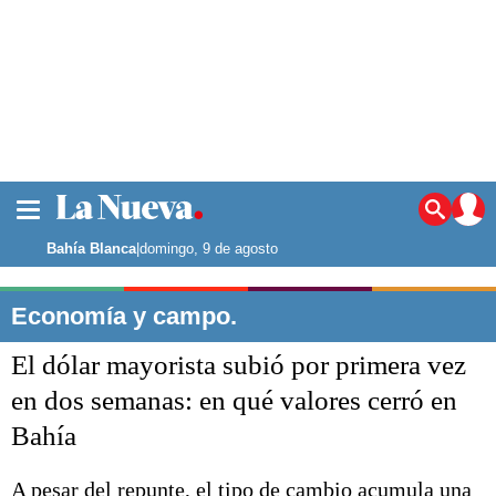
La ciudad
Noticias
Bahía Blanca
|
domingo, 9 de agosto
Punta Alta
La región
Economía y campo.
El país
El dólar mayorista subió por primera vez
El mundo
Seguridad
en dos semanas: en qué valores cerró en
Opinión
Bahía
Escenario Olímpico
Deportes
Liga del Sur
A pesar del repunte, el tipo de cambio acumula una