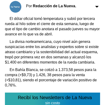
Clasificados
Por
Redacción de La Nueva.
Horóscopo
Suplementos
El dólar oficial tomó temperatura y subió por tercera
Farmacias
rueda al hilo sobre el cierre de esta semana, luego de
Servicios
Transportes
que el tipo de cambio anotara el pasado jueves su mayor
avance en lo que va de abril.
Loterías
Datos Útiles
La divisa norteamericana, cuyo nivel aún genera
suspicacias entre los analistas y expertos sobre si existe
Fúnebres
atraso cambiario y la sostenibilidad del actual esquema,
Edictos
trepó por primera vez en dos semanas y alcanzó los
Teléfonos de urgencia
$1.400 en diferentes momentos de la rueda cambiaria.
En Bahía Blanca, se cotizó a 1.373,58 pesos para la
compra (+$9,73) y 1.426, 38 pesos para la venta
(+$10,81), siendo el porcentaje de variación positivo de
0,76%.
Recibí los Newsletters de La Nueva
sin costo