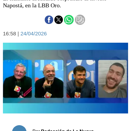
Básquetbol
Napostá, en la LBB Oro.
Fútbol
Federal A
Aplausos
Arte y cultura
16:58 |
24/04/2026
Cines
Economía y finanzas
Economía y campo
Con el campo
Espacio empresas
Sociedad
Sociedad y tiempo
libre
Tecnología
Turismo
Salud
Es viral
El tiempo
Cartón Lleno
Fúnebres