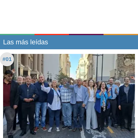
Las más leídas
#01