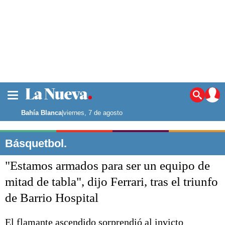
La ciudad
Noticias
Bahía Blanca
|
viernes, 7 de agosto
Punta Alta
La región
Básquetbol.
El país
"Estamos armados para ser un equipo de
El mundo
Seguridad
mitad de tabla", dijo Ferrari, tras el triunfo
Opinión
de Barrio Hospital
Escenario Olímpico
Deportes
Liga del Sur
El flamante ascendido sorprendió al invicto