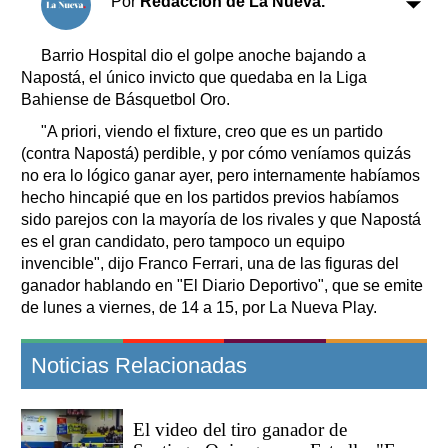
Por
Redacción de La Nueva.
Clasificados
Horóscopo
Barrio Hospital dio el golpe anoche bajando a
Suplementos
Napostá, el único invicto que quedaba en la Liga
Farmacias
Bahiense de Básquetbol Oro.
Servicios
Transportes
"A priori, viendo el fixture, creo que es un partido
Loterías
(contra Napostá) perdible, y por cómo veníamos quizás
no era lo lógico ganar ayer, pero internamente habíamos
Datos Útiles
hecho hincapié que en los partidos previos habíamos
Fúnebres
sido parejos con la mayoría de los rivales y que Napostá
Edictos
es el gran candidato, pero tampoco un equipo
Teléfonos de urgencia
invencible", dijo Franco Ferrari, una de las figuras del
ganador hablando en "El Diario Deportivo", que se emite
de lunes a viernes, de 14 a 15, por La Nueva Play.
Noticias Relacionadas
El video del tiro ganador de