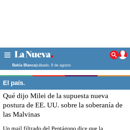
La ciudad
Noticias
Bahía Blanca
|
sábado, 8 de agosto
Punta Alta
La región
El país.
El país
Qué dijo Milei de la supuesta nueva
El mundo
Seguridad
postura de EE. UU. sobre la soberanía de
Opinión
las Malvinas
Escenario Olímpico
Deportes
Liga del Sur
Un mail filtrado del Pentágono dice que la