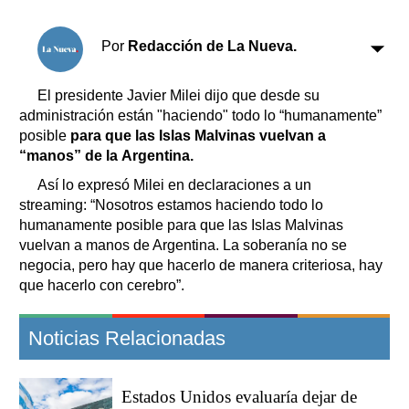
Clasificados
Horóscopo
Por
Redacción de La Nueva.
Suplementos
Farmacias
Servicios
El presidente Javier Milei dijo que desde su
Transportes
administración están "haciendo" todo lo “humanamente”
posible
para que las Islas Malvinas vuelvan a
Loterías
“manos” de la Argentina.
Datos Útiles
Así lo expresó Milei en declaraciones a un
Fúnebres
streaming: “Nosotros estamos haciendo todo lo
Edictos
humanamente posible para que las Islas Malvinas
Teléfonos de urgencia
vuelvan a manos de Argentina. La soberanía no se
negocia, pero hay que hacerlo de manera criteriosa, hay
que hacerlo con cerebro”.
Noticias Relacionadas
Estados Unidos evaluaría dejar de