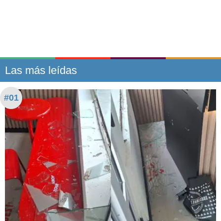
Las más leídas
#01