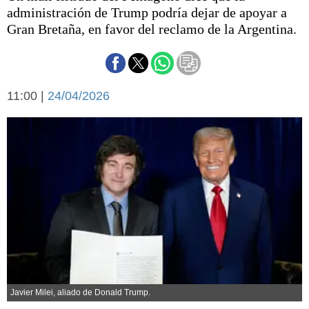
Básquetbol
administración de Trump podría dejar de apoyar a
Fútbol
Gran Bretaña, en favor del reclamo de la Argentina.
Federal A
Aplausos
Arte y cultura
Cines
11:00 |
24/04/2026
Economía y finanzas
Economía y campo
Con el campo
Espacio empresas
Sociedad
Sociedad y tiempo
libre
Tecnología
Turismo
Salud
Es viral
El tiempo
Cartón Lleno
Fúnebres
Javier Milei, aliado de Donald Trump.