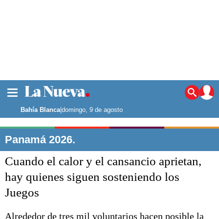
La ciudad
Noticias
Bahía Blanca
|
domingo, 9 de agosto
Punta Alta
La región
Panamá 2026.
El país
Cuando el calor y el cansancio aprietan,
El mundo
Seguridad
hay quienes siguen sosteniendo los
Opinión
Juegos
Escenario Olímpico
Deportes
Liga del Sur
Alrededor de tres mil voluntarios hacen posible la