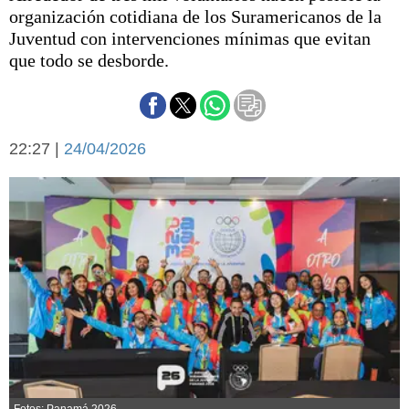
Básquetbol
organización cotidiana de los Suramericanos de la
Fútbol
Juventud con intervenciones mínimas que evitan
que todo se desborde.
Federal A
Aplausos
Arte y cultura
Cines
Economía y finanzas
Economía y campo
22:27 |
24/04/2026
Con el campo
Espacio empresas
Sociedad
Sociedad y tiempo
libre
Tecnología
Turismo
Salud
Es viral
El tiempo
Cartón Lleno
Fúnebres
Fotos: Panamá 2026