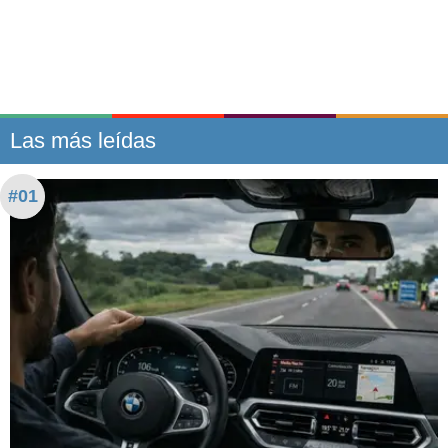
Las más leídas
#01