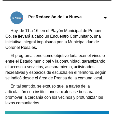
Clasificados
Horóscopo
Por
Redacción de La Nueva.
Suplementos
Farmacias
Servicios
Hoy, de 11 a 16, en el Playón Municipal de Pehuen
Transportes
Co, se llevará a cabo un Encuentro Comunitario, una
Loterías
iniciativa integral impulsada por la Municipalidad de
Datos Útiles
Coronel Rosales.
Fúnebres
El programa tiene como objetivo fortalecer el vínculo
Edictos
entre el Estado municipal y la comunidad, garantizando
Teléfonos de urgencia
el acceso a servicios, asesoramiento, actividades
recreativas y espacios de escucha en el territorio, según
se indicó desde el área de Prensa de la comuna local.
En tal sentido, se expuso que, a través de la
articulación con instituciones locales, se buscará
promover la cercanía con los vecinos y profundizar los
lazos comunitarios.