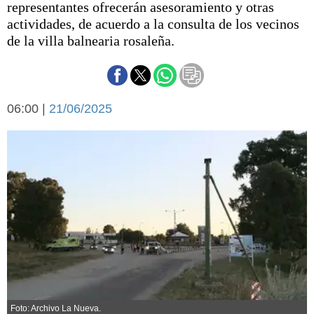
representantes ofrecerán asesoramiento y otras
Básquetbol
actividades, de acuerdo a la consulta de los vecinos
Fútbol
de la villa balnearia rosaleña.
Federal A
Aplausos
Arte y cultura
Cines
Economía y finanzas
06:00 |
Economía y campo
21/06/2025
Con el campo
Espacio empresas
Sociedad
Sociedad y tiempo
libre
Tecnología
Turismo
Salud
Es viral
El tiempo
Cartón Lleno
Fúnebres
Foto: Archivo La Nueva.