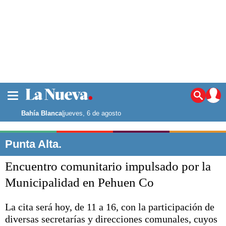
La ciudad
Noticias
Bahía Blanca
|
jueves, 6 de agosto
Punta Alta
La región
Punta Alta.
El país
Encuentro comunitario impulsado por la
El mundo
Seguridad
Municipalidad en Pehuen Co
Opinión
Escenario Olímpico
La cita será hoy, de 11 a 16, con la participación de
Deportes
diversas secretarías y direcciones comunales, cuyos
Liga del Sur