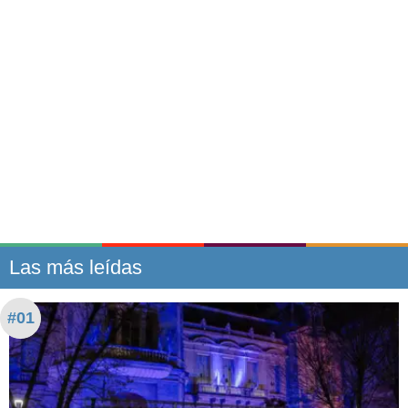
Las más leídas
#01