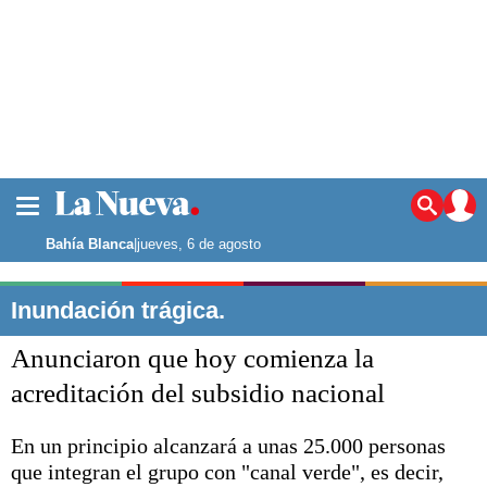
La ciudad
Noticias
Bahía Blanca
|
jueves, 6 de agosto
Punta Alta
La región
Inundación trágica.
El país
Anunciaron que hoy comienza la
El mundo
Seguridad
acreditación del subsidio nacional
Opinión
Escenario Olímpico
En un principio alcanzará a unas 25.000 personas
Deportes
que integran el grupo con "canal verde", es decir,
Liga del Sur