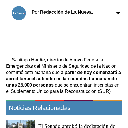
Clasificados
Horóscopo
Por
Redacción de La Nueva.
Suplementos
Farmacias
Servicios
Transportes
Loterías
Datos Útiles
Fúnebres
Santiago Hardie, director de Apoyo Federal a
Edictos
Emergencias del Ministerio de Seguridad de la Nación,
confirmó esta mañana que
a partir de hoy comenzará a
Teléfonos de urgencia
acreditarse el subsidio en las cuentas bancarias de
unas 25.000 personas
que se encuentran inscriptas en
el Suplemento Único para la Reconstrucción (SUR).
Noticias Relacionadas
El Senado aprobó la declaración de