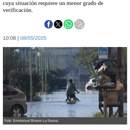
cuya situación requiere un menor grado de
Básquetbol
verificación.
Fútbol
Federal A
Aplausos
Arte y cultura
Cines
10:08 |
08/05/2025
Economía y finanzas
Economía y campo
Con el campo
Espacio empresas
Sociedad
Sociedad y tiempo
libre
Tecnología
Turismo
Salud
Es viral
El tiempo
Cartón Lleno
Foto: Emmanuel Briane-La Nueva.
Fúnebres