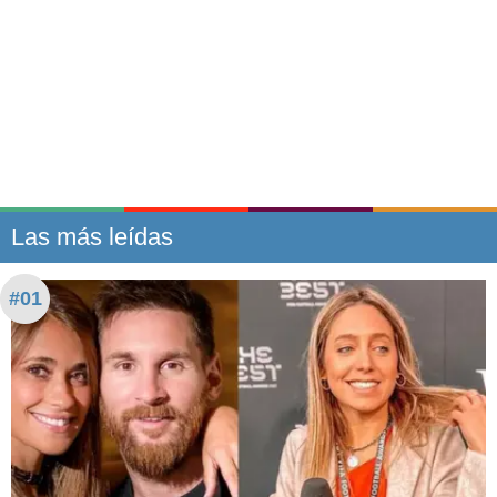
Las más leídas
#01