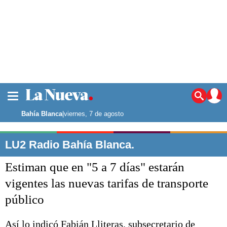
La ciudad
Noticias
Bahía Blanca
|
viernes, 7 de agosto
Punta Alta
La región
LU2 Radio Bahía Blanca.
El país
Estiman que en "5 a 7 días" estarán
El mundo
Seguridad
vigentes las nuevas tarifas de transporte
Opinión
público
Escenario Olímpico
Deportes
Liga del Sur
Así lo indicó Fabián Lliteras, subsecretario de