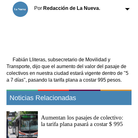
Clasificados
Por
Redacción de La Nueva.
Horóscopo
Suplementos
Farmacias
Servicios
Transportes
Loterías
Datos Útiles
Fabián Lliteras, subsecretario de Movilidad y
Fúnebres
Transporte, dijo que el aumento del valor del pasaje de
Edictos
colectivos en nuestra ciudad estará vigente dentro de "5
Teléfonos de urgencia
a 7 días", pasando la tarifa plana a costar 995 pesos.
Noticias Relacionadas
Aumentan los pasajes de colectivo:
la tarifa plana pasará a costar $ 995