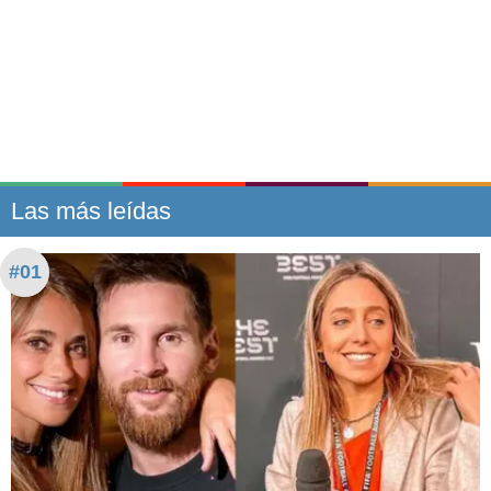
Las más leídas
#01