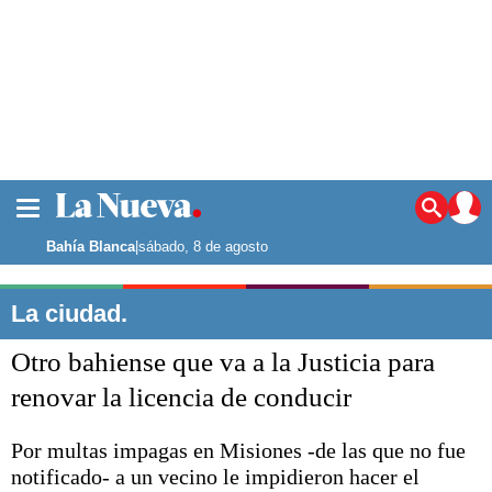
La ciudad
Noticias
Bahía Blanca
|
sábado, 8 de agosto
Punta Alta
La región
La ciudad.
El país
Otro bahiense que va a la Justicia para
El mundo
Seguridad
renovar la licencia de conducir
Opinión
Escenario Olímpico
Por multas impagas en Misiones -de las que no fue
Deportes
notificado- a un vecino le impidieron hacer el
Liga del Sur