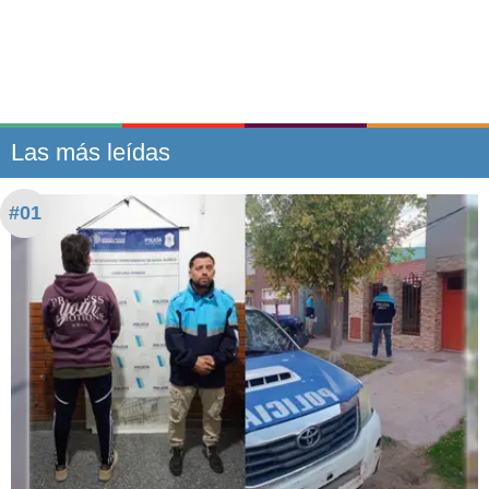
Las más leídas
#01