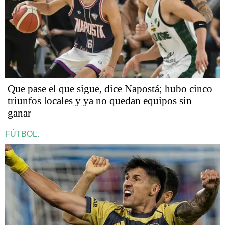
Que pase el que sigue, dice Napostá; hubo cinco
triunfos locales y ya no quedan equipos sin
ganar
FÚTBOL.