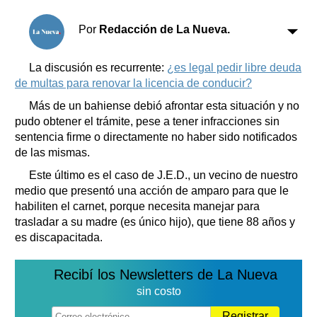
Clasificados
Horóscopo
Por
Redacción de La Nueva.
Suplementos
Farmacias
La discusión es recurrente:
¿es legal pedir libre deuda
Servicios
de multas para renovar la licencia de conducir?
Transportes
Loterías
Más de un bahiense debió afrontar esta situación y no
pudo obtener el trámite, pese a tener infracciones sin
Datos Útiles
sentencia firme o directamente no haber sido notificados
Fúnebres
de las mismas.
Edictos
Este último es el caso de J.E.D., un vecino de nuestro
Teléfonos de urgencia
medio que presentó una acción de amparo para que le
habiliten el carnet, porque necesita manejar para
trasladar a su madre (es único hijo), que tiene 88 años y
es discapacitada.
Recibí los Newsletters de La Nueva
sin costo
Registrar