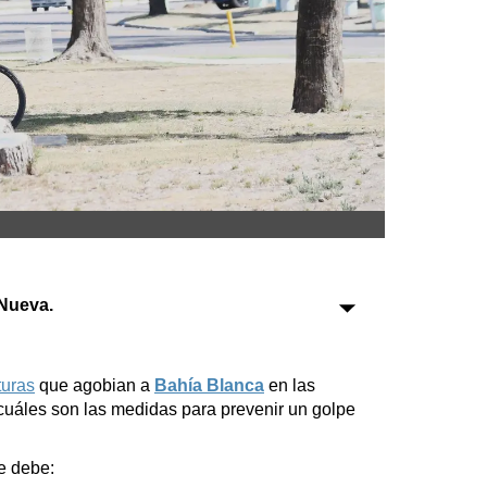
Sociedad
Tecnología
Turismo
Salud
Es viral
Nueva.
Farmacias
Transportes
turas
que agobian a
Bahía Blanca
en las
 cuáles son las medidas para prevenir un golpe
Loterías
Datos Útiles
e debe:
Fúnebres