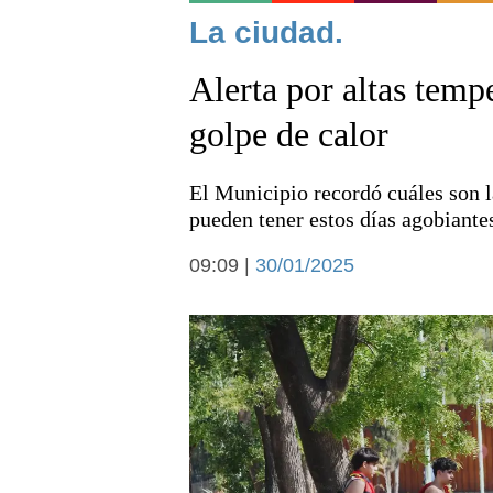
Noticias
La ciudad.
Alerta por altas temp
golpe de calor
El Municipio recordó cuáles son l
Deportes
pueden tener estos días agobiante
09:09 |
30/01/2025
Arte y cultura
Economía y campo