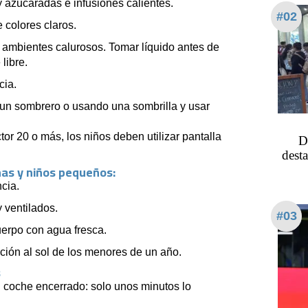
y azucaradas e infusiones calientes.
#02
e colores claros.
en ambientes calurosos. Tomar líquido antes de
libre.
cia.
 un sombrero o usando una sombrilla y usar
tor 20 o más, los niños deben utilizar pantalla
D
dest
ñas y niños pequeños:
cia.
y ventilados.
#03
uerpo con agua fresca.
ción al sol de los menores de un año.
s
 coche encerrado: solo unos minutos lo