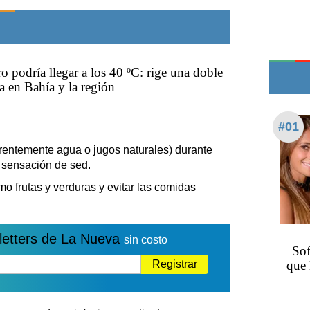
Edictos
Teléfonos de urgencia
o podría llegar a los 40 ºC: rige una doble
la en Bahía y la región
#01
rentemente agua o jugos naturales) durante
 sensación de sed.
o frutas y verduras y evitar las comidas
letters de La Nueva
sin costo
Sof
Registrar
que 