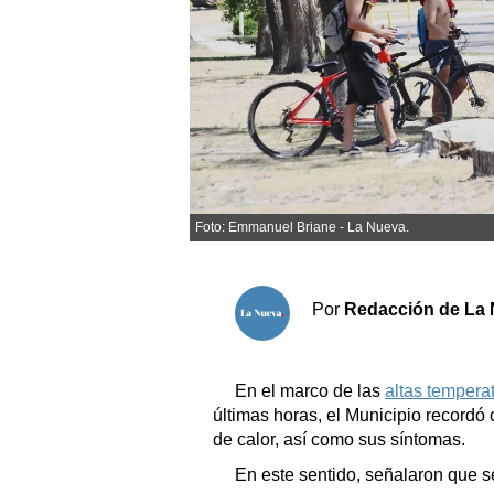
Sociedad y tiempo libre
El tiempo
Cartón Lleno
Fúnebres
Foto: Emmanuel Briane - La Nueva.
Clasificados
Horóscopo
Por
Redacción de La 
Suplementos
Servicios
En el marco de las
altas tempera
últimas horas, el Municipio recordó
de calor, así como sus síntomas.
En este sentido, señalaron que s