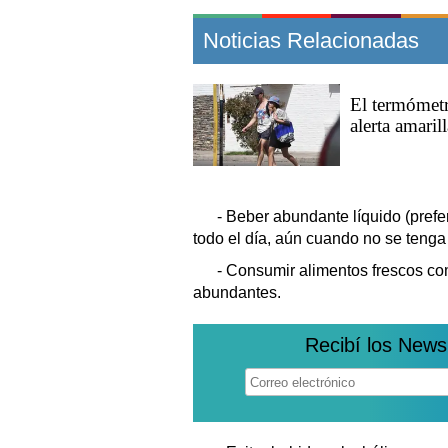
Noticias Relacionadas
El termómetr
alerta amaril
- Beber abundante líquido (prefe
todo el día, aún cuando no se tenga
- Consumir alimentos frescos com
abundantes.
Recibí los News