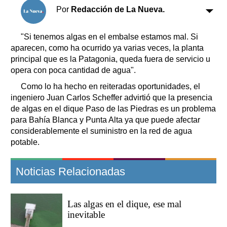
Clasificados
Por
Redacción de La Nueva.
Horóscopo
Suplementos
"Si tenemos algas en el embalse estamos mal. Si
aparecen, como ha ocurrido ya varias veces, la planta
Farmacias
Servicios
principal que es la Patagonia, queda fuera de servicio u
Transportes
opera con poca cantidad de agua".
Loterías
Como lo ha hecho en reiteradas oportunidades, el
Datos Útiles
ingeniero Juan Carlos Scheffer advirtió que la presencia
Fúnebres
de algas en el dique Paso de las Piedras es un problema
Edictos
para Bahía Blanca y Punta Alta ya que puede afectar
Teléfonos de urgencia
considerablemente el suministro en la red de agua
potable.
Noticias Relacionadas
Las algas en el dique, ese mal
inevitable