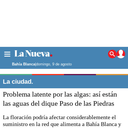
La ciudad
Noticias
Bahía Blanca
|
domingo, 9 de agosto
Punta Alta
La región
La ciudad.
El país
Problema latente por las algas: así están
El mundo
Seguridad
las aguas del dique Paso de las Piedras
Opinión
Escenario Olímpico
La floración podría afectar considerablemente el
Deportes
suministro en la red que alimenta a Bahía Blanca y
Liga del Sur