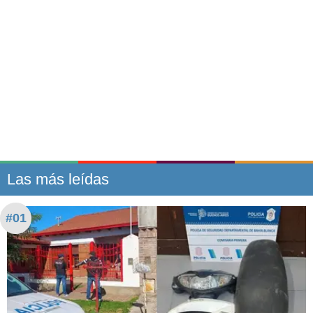
Las más leídas
#01