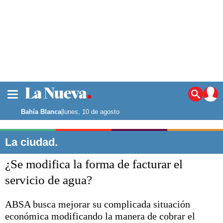
La ciudad
Noticias
Bahía Blanca
|
lunes, 10 de agosto
Punta Alta
La región
La ciudad.
El país
¿Se modifica la forma de facturar el
El mundo
Seguridad
servicio de agua?
Opinión
Escenario Olímpico
ABSA busca mejorar su complicada situación
Deportes
económica modificando la manera de cobrar el
Liga del Sur