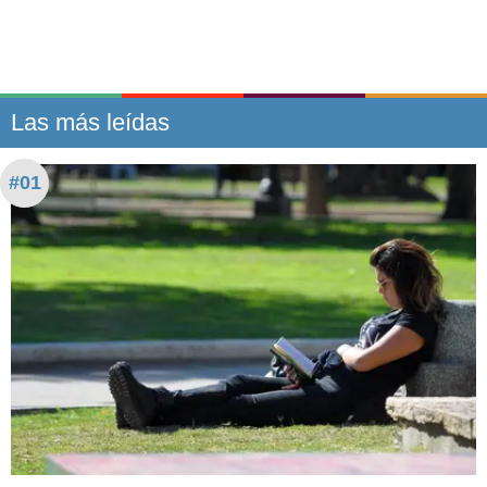
Las más leídas
#01