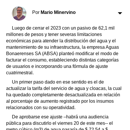
Clasificados
Horóscopo
Por
Mario Minervino
Suplementos
Farmacias
Luego de cerrar el 2023 con un pasivo de 62,1 mil
Servicios
millones de pesos y tener severas limitaciones
Transportes
económicas para atender la distribución del agua y el
Loterías
mantenimiento de su infraestructura, la empresa Aguas
Datos Útiles
Bonaerenses SA (ABSA) planteó modificar el modo de
Fúnebres
facturar el consumo, estableciendo distintas categorías
de usuarios e incorporando una fórmula de ajuste
Edictos
cuatrimestral.
Teléfonos de urgencia
Un primer paso dado en ese sentido es el de
actualizar la tarifa del servicio de agua y cloacas, la cual
ha quedado completamente desactualizada en relación
al porcentaje de aumento registrado por los insumos
relacionados con su operatividad.
De aprobarse ese ajuste –habrá una audiencia
pública para discutirlo el viernes 20 de este mes-- el
metro cúbico (m3) de agua pasaría de $ 72,54 a $