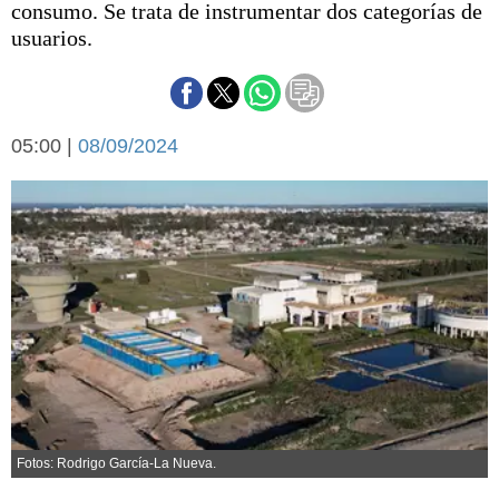
consumo. Se trata de instrumentar dos categorías de
Básquetbol
usuarios.
Fútbol
Federal A
Aplausos
Arte y cultura
Cines
05:00 |
08/09/2024
Economía y finanzas
Economía y campo
Con el campo
Espacio empresas
Sociedad
Sociedad y tiempo
libre
Tecnología
Turismo
Salud
Es viral
El tiempo
Cartón Lleno
Fotos: Rodrigo García-La Nueva.
Fúnebres