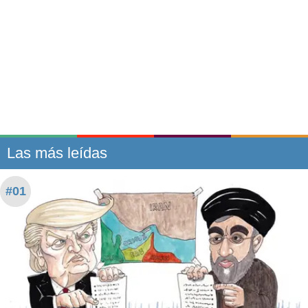
Las más leídas
#01