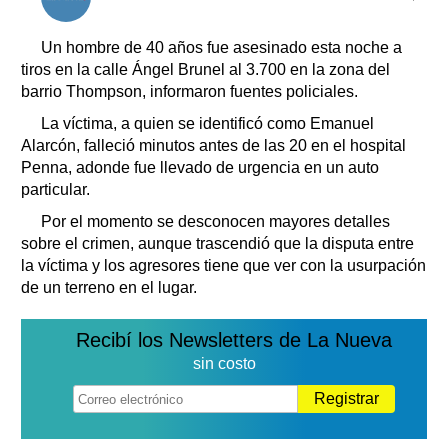
Clasificados
Horóscopo
Un hombre de 40 años fue asesinado esta noche a
Suplementos
tiros en la calle Ángel Brunel al 3.700 en la zona del
barrio Thompson, informaron fuentes policiales.
Farmacias
Servicios
Transportes
La víctima, a quien se identificó como Emanuel
Alarcón, falleció minutos antes de las 20 en el hospital
Loterías
Penna, adonde fue llevado de urgencia en un auto
Datos Útiles
particular.
Fúnebres
Por el momento se desconocen mayores detalles
Edictos
sobre el crimen, aunque trascendió que la disputa entre
Teléfonos de urgencia
la víctima y los agresores tiene que ver con la usurpación
de un terreno en el lugar.
Recibí los Newsletters de La Nueva
sin costo
Registrar