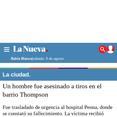
La ciudad
Noticias
Bahía Blanca
|
sábado, 8 de agosto
Punta Alta
La región
La ciudad.
El país
Un hombre fue asesinado a tiros en el
El mundo
Seguridad
barrio Thompson
Opinión
Escenario Olímpico
Fue trasladado de urgencia al hospital Penna, donde
Deportes
se constató su fallecimiento. La víctima recibió
Liga del Sur