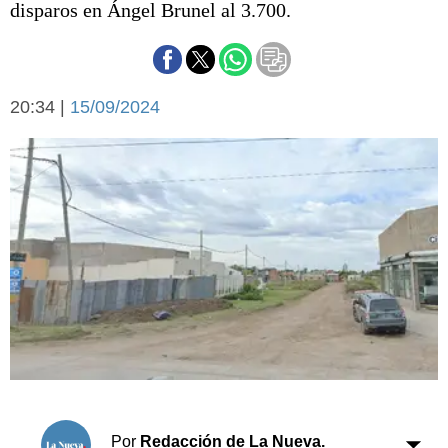
disparos en Ángel Brunel al 3.700.
Básquetbol
Fútbol
Federal A
Aplausos
Arte y cultura
20:34 |
15/09/2024
Cines
Economía y finanzas
Economía y campo
Con el campo
Espacio empresas
Sociedad
Sociedad y tiempo
libre
Tecnología
Turismo
Salud
Es viral
El tiempo
Cartón Lleno
Fúnebres
Por
Redacción de La Nueva.